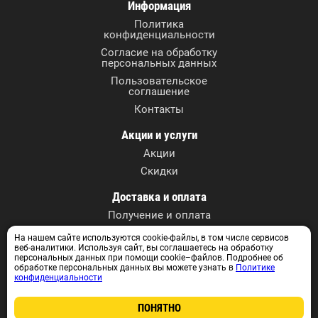
Информация
Политика
конфиденциальности
Согласие на обработку
персональных данных
Пользовательское
соглашение
Контакты
Акции и услуги
Акции
Скидки
Доставка и оплата
Получение и оплата
На нашем сайте используются cookie-файлы, в том числе сервисов
Контактные данные
веб-аналитики. Используя сайт, вы соглашаетесь на обработку
г. Томск, ул. А. Иванова, 27
персональных данных при помощи cookie–файлов. Подробнее об
обработке персональных данных вы можете узнать в
Политике
+7 (3822) 590-717
конфиденциальности
+7 913 829 07 17
info@instrumentvtomske.ru
ПОНЯТНО