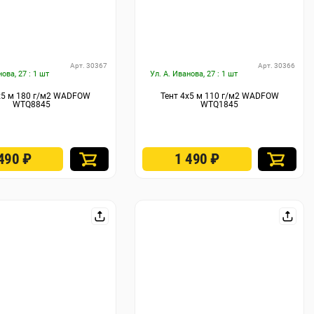
Арт. 30367
Арт. 30366
нова, 27 : 1 шт
Ул. А. Иванова, 27 : 1 шт
х5 м 180 г/м2 WADFOW
Тент 4х5 м 110 г/м2 WADFOW
WTQ8845
WTQ1845
 490
₽
1 490
₽