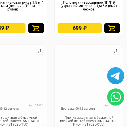
иэтиленовая рукав 1.5 м, 1
Полотно универсальное ПП/ПЭ
0 мкм (первич.) (100 м. пог.
(укрывной материал) 1,6х5м (8м2)
рулон)
черное
89
₽
699
₽
Арт. 59824
Арт. 59823
09-12 августа
Доставка 09-12 августа
 защитная с бумажной
Пленка защитная с бумажной
ентой 150смх15м STARTUL
клейкой лентой 55смх15м STARTUL
ROFI (ST9025-150)
PROFI (ST9025-055)