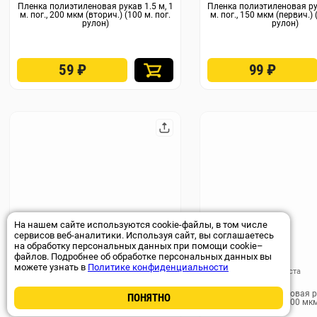
Пленка полиэтиленовая рукав 1.5 м, 1
Пленка полиэтиленовая рук
м. пог., 200 мкм (вторич.) (100 м. пог.
м. пог., 150 мкм (первич.) 
рулон)
рулон)
59
₽
99
₽
На нашем сайте используются cookie-файлы, в том числе
сервисов веб-аналитики. Используя сайт, вы соглашаетесь
на обработку персональных данных при помощи cookie–
файлов. Подробнее об обработке персональных данных вы
Арт. 60167
можете узнать в
Политике конфиденциальности
Доставка 09-12 августа
Доставка 09-12 августа
Полотно универсальное ПП/ПЭ
Пленка полиэтиленовая ру
ПОНЯТНО
(укрывной материал) 1,6х5м (8м2)
рулон 100 м. пог., 200 мк
желтое