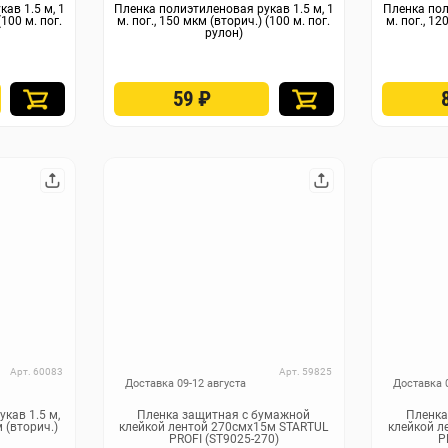
ав 1.5 м, 1
Пленка полиэтиленовая рукав 1.5 м, 1
Пленка пол
(100 м. пог.
м. пог., 150 мкм (вторич.) (100 м. пог.
м. пог., 12
рулон)
59
₽
Арт. 60083
Арт. 59825
Доставка 09-12 августа
Доставка 
кав 1.5 м,
Пленка защитная с бумажной
Пленка
м (вторич.)
клейкой лентой 270смх15м STARTUL
клейкой л
PROFI (ST9025-270)
P