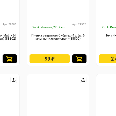
Арт. 29383
Арт. 29382
Ул. А. Иванова, 27 : 2 шт
Ул. А. Ива
 Matrix (4
Пленка защитная Сибртех (4 х 5м, 6
Тент 4
ая) (88802)
мкм, полиэтиленовая) (88800)
99
₽
2