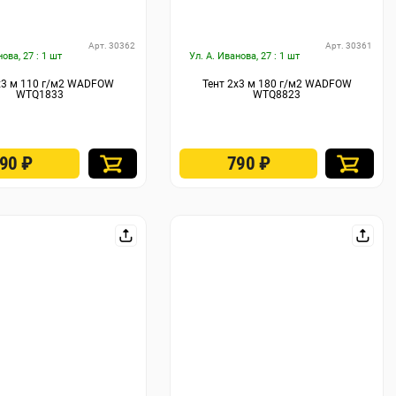
Арт. 30362
Арт. 30361
нова, 27 : 1 шт
Ул. А. Иванова, 27 : 1 шт
х3 м 110 г/м2 WADFOW
Тент 2х3 м 180 г/м2 WADFOW
WTQ1833
WTQ8823
690
₽
790
₽