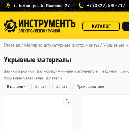
г. Томск, ул. А. Иванова, 27
+7 (3822) 590-717
КАТАЛОГ
Главная
/
Малярно-штукатурные инструменты
/
Укрывные м
Укрывные материалы
Валики и ролики
Валики прижимные и игольчатые
Гладилки
Ёмк
Укрывные материалы
Шпатели
↑
↓
В наличии
Цена
Цена
Производитель