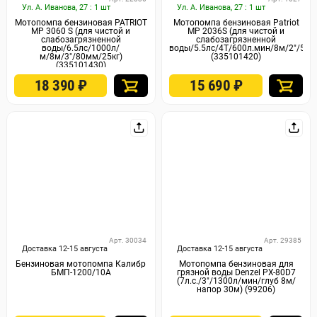
Ул. А. Иванова, 27 : 1 шт
Ул. А. Иванова, 27 : 1 шт
Мотопомпа бензиновая PATRIOT
Мотопомпа бензиновая Patriot
MP 3060 S (для чистой и
MP 2036S (для чистой и
слабозагрязненной
слабозагрязненной
воды/6.5лс/1000л/
воды/5.5лс/4Т/600л.мин/8м/2"/50м
м/8м/3"/80мм/25кг)
(335101420)
(335101430)
18 390
₽
15 690
₽
Арт. 30034
Арт. 29385
Доставка 12-15 августа
Доставка 12-15 августа
Бензиновая мотопомпа Калибр
Мотопомпа бензиновая для
БМП-1200/10А
грязной воды Denzel PX-80D7
(7л.с./3"/1300л/мин/глуб 8м/
напор 30м) (99206)