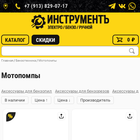
+7 (913) 829-07-17
0
₽
КАТАЛОГ
СКИДКИ
Главная
/
Бензотехника
/
Мотопомпы
Мотопомпы
Аксессуары для бензопил
Аксессуары для бензорезов
Аксессуары д
↑
↓
В наличии
Цена
Цена
Производитель
%