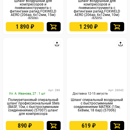
Шланг воздушный для
Шланг воздушный для
компрессоров и
компрессоров и
пневмоинструмента с
пневмоинструмента с
фитингами рапид FOXWELD
фитингами рапид FOXWELD
AERO (20бар, 6x12мм, 15м)
AERO (20бар, 6x12мм, 10м)
(6506)
(6505)
1 890
₽
1 290
₽
Арт. 286
Арт. 26042
Ул. А. Иванова, 27 : 1 шт
Доставка 12-15 августа
Полиуретановый спиральный
Шланг спиральный воздушный
шланг профессиональный Stels
с быстросъемными
(BASF, 10м, с быстросъемными
соединениями MATRIX (15м,
соединениями) (57007) шланг
6х8мм, 18 бар) (57006)
для компрессора
890
₽
619
₽