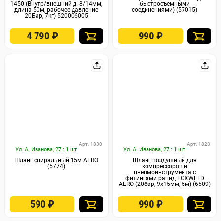
1450 (Внутр/внешний д. 8/14мм,
быстросъемными
длина 50м, рабочее давление
соединениями) (57015)
20Бар, 7кг) 520006005
4 790
₽
990
₽
Арт. 1830
Арт. 1828
Ул. А. Иванова, 27 : 1 шт
Ул. А. Иванова, 27 : 1 шт
Шланг спиральный 15м AERO
Шланг воздушный для
(5774)
компрессоров и
пневмоинструмента с
фитингами рапид FOXWELD
AERO (20бар, 9x15мм, 5м) (6509)
590
₽
990
₽