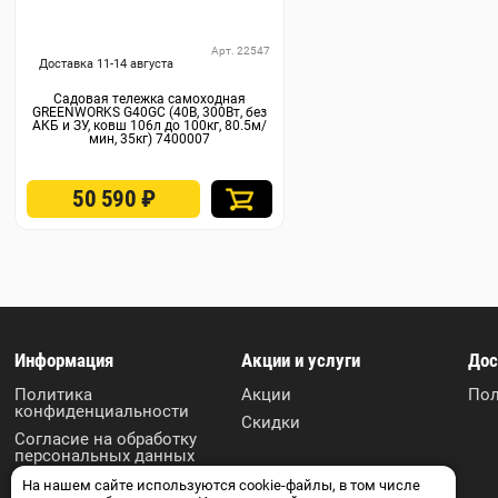
Арт. 22547
Доставка 11-14 августа
Садовая тележка самоходная
GREENWORKS G40GC (40В, 300Вт, без
АКБ и ЗУ, ковш 106л до 100кг, 80.5м/
мин, 35кг) 7400007
50 590
₽
Информация
Акции и услуги
Дос
Политика
Акции
Пол
конфиденциальности
Скидки
Согласие на обработку
персональных данных
Пользовательское
На нашем сайте используются cookie-файлы, в том числе