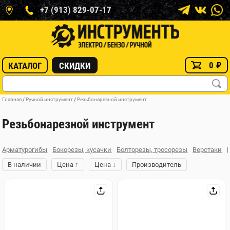
+7 (913) 829-07-17
0
₽
КАТАЛОГ
СКИДКИ
Главная
/
Ручной инструмент
/
Резьбонарезной инструмент
Резьбонарезной инструмент
Арматурогибы
Бокорезы, кусачки
Болторезы, тросорезы
Верстаки
↑
↓
В наличии
Цена
Цена
Производитель