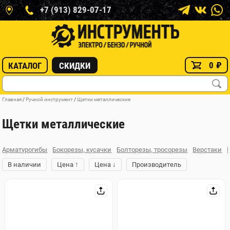
+7 (913) 829-07-17
0
₽
КАТАЛОГ
СКИДКИ
Главная
/
Ручной инструмент
/
Щетки металлические
Щетки металлические
Арматурогибы
Бокорезы, кусачки
Болторезы, тросорезы
Верстаки
↑
↓
В наличии
Цена
Цена
Производитель