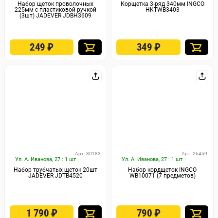
Набор щеток проволочных
Корщетка 3-ряд 340мм INGCO
225мм с пластиковой ручкой
HKTWB3403
(3шт) JADEVER JDBH3609
249
₽
349
₽
Арт. 30183
Арт. 26459
Ул. А. Иванова, 27 : 1 шт
Ул. А. Иванова, 27 : 1 шт
Набор трубчатых щеток 20шт
Набор кордщеток INGCO
JADEVER JDTB4520
WB10071 (7 предметов)
1 790
₽
790
₽