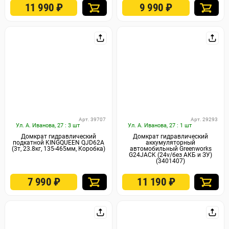
11 990
₽
9 990
₽
Арт. 39707
Арт. 29293
Ул. А. Иванова, 27 : 3 шт
Ул. А. Иванова, 27 : 1 шт
Домкрат гидравлический
Домкрат гидравлический
подкатной KINGQUEEN QJD62A
аккумуляторный
(3т, 23.8кг, 135-465мм, Коробка)
автомобильный Greenworks
G24JACK (24v/без АКБ и ЗУ)
(3401407)
7 990
₽
11 190
₽