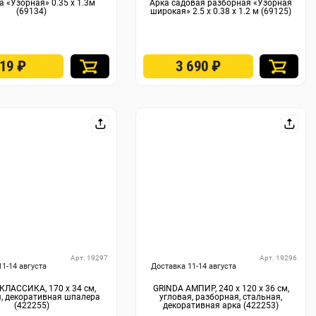
 «Узорная» 0.35 х 1.3м
Арка садовая разборная «Узорная
(69134)
широкая» 2.5 х 0.38 х 1.2 м (69125)
519
₽
3 690
₽
Арт. 19297
Арт. 19296
11-14 августа
Доставка 11-14 августа
КЛАССИКА, 170 х 34 см,
GRINDA АМПИР, 240 х 120 х 36 см,
, декоративная шпалера
угловая, разборная, стальная,
(422255)
декоративная арка (422253)