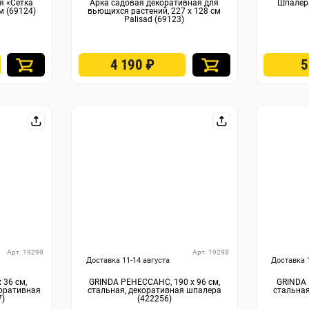
я «Сетка
Арка садовая декоративная для
Шпалера
 м (69124)
вьющихся растений, 227 х 128 см
Palisad (69123)
4 190
₽
Арт. 19299
Арт. 19298
Доставка 11-14 августа
Доставка 
 36 см,
GRINDA РЕНЕССАНС, 190 х 96 см,
GRINDA 
коративная
стальная, декоративная шпалера
стальная
7)
(422256)