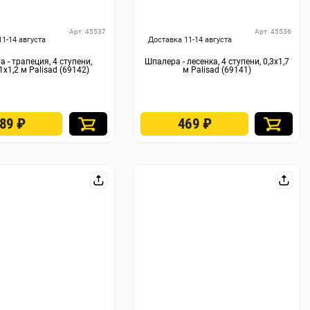
Арт. 45537
Арт. 45536
11-14 августа
Доставка 11-14 августа
 - трапеция, 4 ступени,
Шпалера - лесенка, 4 ступени, 0,3х1,7
1х1,2 м Palisad (69142)
м Palisad (69141)
389
₽
469
₽