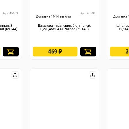
Арт. 45539
Арт. 45538
Доставка 11-14 августа
Доставка 
нная, 3
Шпалера - трапеция, 5 ступеней,
Шпалера
sad (69144)
0,2/0,45х1,4 м Palisad (69143)
0,2/0,4
469
₽