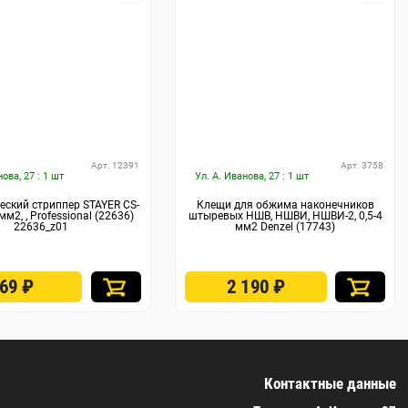
Арт. 12391
Арт. 3758
нова, 27 : 1 шт
Ул. А. Иванова, 27 : 1 шт
ский стриппер STAYER CS-
Клещи для обжима наконечников
6 мм2, , Professional (22636)
штыревых НШВ, НШВИ, НШВИ-2, 0,5-4
22636_z01
мм2 Denzel (17743)
569
₽
2 190
₽
Контактные данные