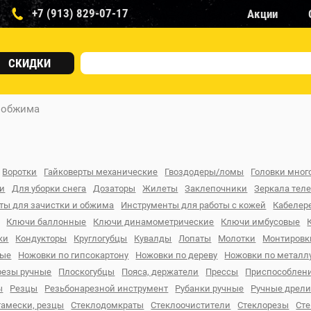
+7 (913) 829-07-17
Акции
СКИДКИ
и обжима
Воротки
Гайковерты механические
Гвоздодеры/ломы
Головки мно
ки
Для уборки снега
Дозаторы
Жилеты
Заклепочники
Зеркала тел
ты для зачистки и обжима
Инструменты для работы с кожей
Кабелер
Ключи баллонные
Ключи динамометрические
Ключи имбусовые
ки
Кондукторы
Круглогубцы
Кувалды
Лопаты
Молотки
Монтировк
ные
Ножовки по гипсокартону
Ножовки по дереву
Ножовки по металл
резы ручные
Плоскогубцы
Пояса, держатели
Прессы
Приспособлени
ы
Резцы
Резьбонарезной инструмент
Рубанки ручные
Ручные дрел
тамески, резцы
Стеклодомкраты
Стеклоочистители
Стеклорезы
Ст