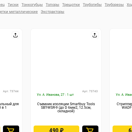
лец
Тиски
Тонкогубцы
Топоры
Трещотки
Трубогибы
Труборезы
Хо
етки металлические
Экстракторы
Арт. 73744
Арт. 73743
Ул. А. Иванова, 27 : 1 шт
Ул. А. Ива
альный для
Съемник изоляции Smartbuy Tools
Стриппер
 в 1
SBT-WSR-9 (до D 6мм2, 12.5см,
WADF
складной)
490
₽