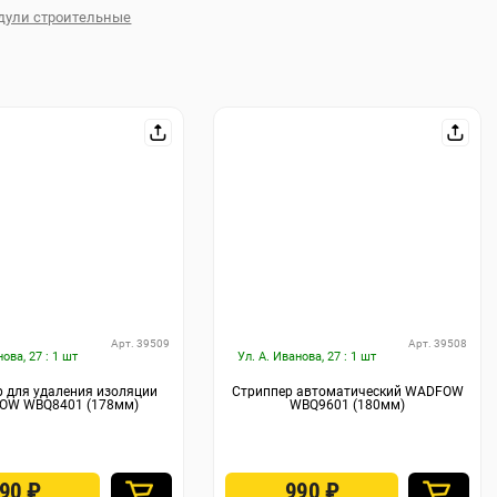
дули строительные
Арт. 39509
Арт. 39508
нова, 27 : 1 шт
Ул. А. Иванова, 27 : 1 шт
 для удаления изоляции
Стриппер автоматический WADFOW
OW WBQ8401 (178мм)
WBQ9601 (180мм)
690
₽
990
₽