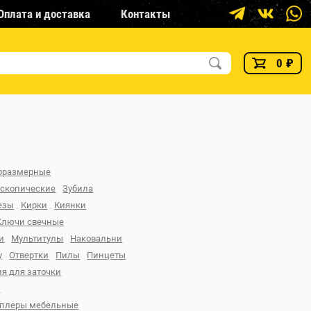
Оплата и доставка
Контакты
0
₽
горазмерные
ескопические
Зубила
езы
Кирки
Киянки
Ключи свечные
и
Мультитулы
Наковальни
у
Отвертки
Пилы
Пинцеты
я для заточки
и
еплеры мебельные