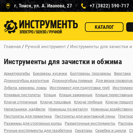
г. Томск, ул. А. Иванова, 27
+7 (3822) 590-717
КАТАЛОГ
Главная
/
Ручной инструмент
/
Инструменты для зачистки 
Инструменты для зачистки и обжима
Арматурогибы
Бокорезы, кусачки
Болторезы, тросорезы
Верстаки
Длинногубцы изогнутые
Длинногубцы прямые
Для вязки проволо
Зубила, кернеры, ломы
Инструмент для подготовки труб
Инструмен
Клеевые пистолеты
Клещи
Клещи зажимные
Клещи переставные
Ключи ступичные
Ключи торцовые
Ключи трубные
Ключи-трещот
Напильники, надфили
Ножницы по металлу
Ножницы хозяйствен
Пистолеты для герметика
Пистолеты для монтажной пены
Плитко
Разжимы для стопорных колец
Разметочные инструменты
Распор
Ручные инструменты для газобетона
Секаторы
Скребки и цикли
С