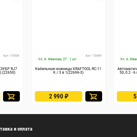
Арт. 13508
Арт. 13489
Ул. А. Иванова, 27 : 1 шт
Ул. А. Ива
 ЗУБР RJ7
Кабельные ножницы KRAFTOOL RC-11
Автоматиче
) (22650)
K / 3 в 1(22696-3)
50, 0.2 - 
2 990
₽
тавка и оплата