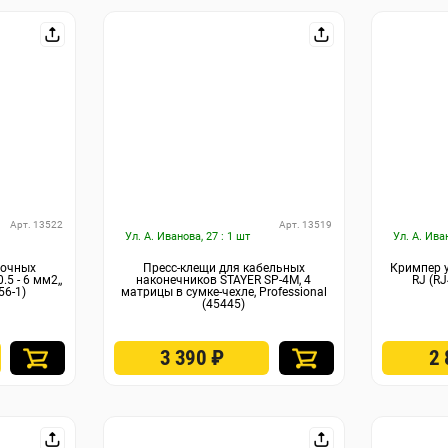
Арт. 13522
Арт. 13519
Ул. А. Иванова, 27 : 1 шт
Ул. А. Ива
лочных
Пресс-клещи для кабельных
Кримпер 
5 - 6 мм2,,
наконечников STAYER SP-4M, 4
RJ (RJ
56-1)
матрицы в сумке-чехле, Professional
(45445)
3 390
₽
2