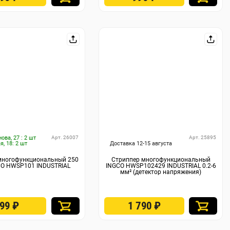
нова, 27 : 2 шт
Арт. 26007
Арт. 25895
я, 18: 2 шт
Доставка 12-15 августа
многофункциональный 250
Стриппер многофункциональный
CO HWSP101 INDUSTRIAL
INGCO HWSP102429 INDUSTRIAL 0.2-6
мм² (детектор напряжения)
699
₽
1 790
₽