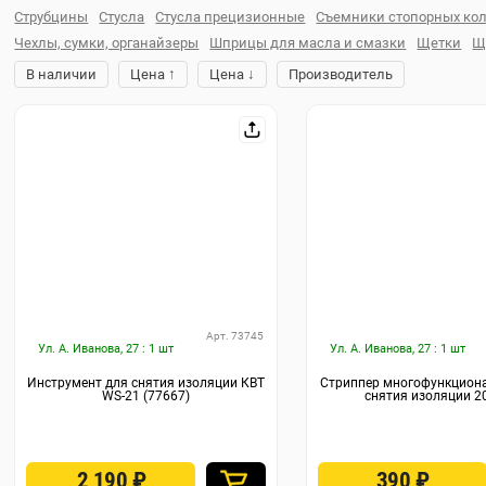
Струбцины
Стусла
Стусла прецизионные
Съемники стопорных ко
Чехлы, сумки, органайзеры
Шприцы для масла и смазки
Щетки
Щ
↑
↓
В наличии
Цена
Цена
Производитель
Арт. 73745
Ул. А. Иванова, 27 : 1 шт
Ул. А. Иванова, 27 : 1 шт
Инструмент для снятия изоляции КВТ
Стриппер многофункцион
WS-21 (77667)
снятия изоляции 20
2 190
₽
390
₽