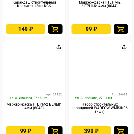
Карандаш строительный
Маркер-краска FTL PM-2
Квалитет 12шт КСК
ЧЕРНЫЙ 4мм (8044)
149
₽
99
₽
Арт. 29322
Арт. 26633
Ул. А. Иванова, 27 : 3 шт
Ул. А. Иванова, 27 : 1 шт
Маркер-краска FTL PM-2 БЕЛЫЙ
Набор строительных
4мм (8043)
карандашей WADFOW WMB3K06
(7шт)
99
₽
390
₽