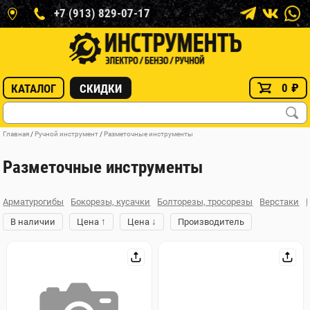
+7 (913) 829-07-17
0
₽
КАТАЛОГ
СКИДКИ
Главная
/
Ручной инструмент
/
Разметочные инструменты
Разметочные инструменты
Арматурогибы
Бокорезы, кусачки
Болторезы, тросорезы
Верстаки
↑
↓
В наличии
Цена
Цена
Производитель