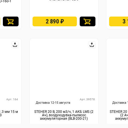
D-160-1
2 890
₽
3
Арт. 164
Арт. 39578
Доставка 12-15 августа
Доставка 
1.3 мм 15 м
STEHER 20 В, 200 м3/ч, 1 АКБ LMS (2
STEHER 20 
3
Ач), воздуходувка-пылесос
(2 А
аккумуляторная (BLB-200-21)
аккумул