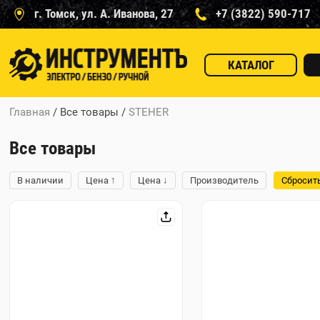
г. Томск, ул. А. Иванова, 27
+7 (3822) 590-717
КАТАЛОГ
Главная
/ Все товары
/
STEHER
Все товары
↑
↓
В наличии
Цена
Цена
Производитель
Сбросит