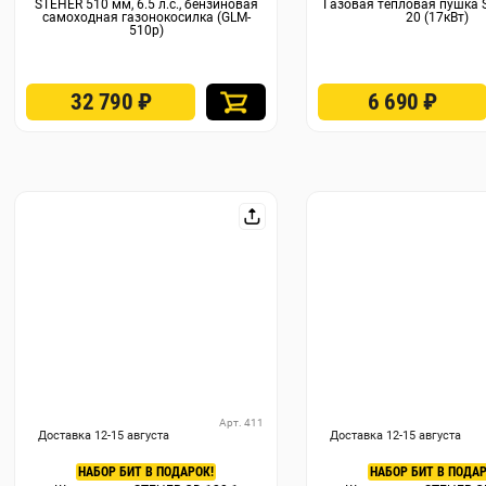
STEHER 510 мм, 6.5 л.с., бензиновая
Газовая тепловая пушка 
самоходная газонокосилка (GLM-
20 (17кВт)
510p)
32 790
₽
6 690
₽
Арт. 411
Доставка 12-15 августа
Доставка 12-15 августа
НАБОР БИТ В ПОДАРОК!
НАБОР БИТ В ПОДАР