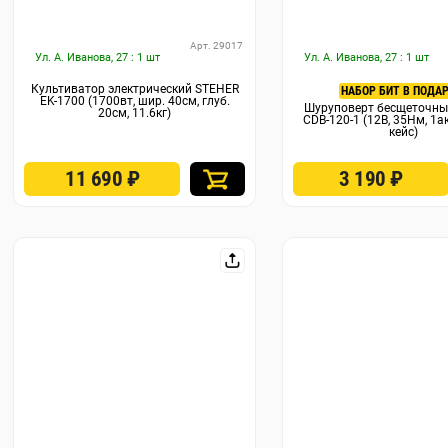
Арт. 29017
Ул. А. Иванова, 27 : 1 шт
Ул. А. Иванова, 27 : 1 шт
Культиватор электрический STEHER
НАБОР БИТ В ПОДАР
EK-1700 (1700вт, шир. 40см, глуб.
Шуруповерт бесщеточны
20см, 11.6кг)
CDB-120-1 (12В, 35Нм, 1ак
кейс)
11 690
₽
3 190
₽