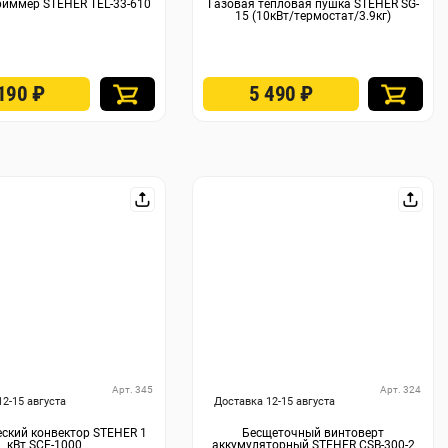
риммер STEHER TEL-33-610
Газовая тепловая пушка STEHER SG-
15 (10кВт/термостат/3.9кг)
 190
₽
5 490
₽
Арт. 345
Арт. 324
12-15 августа
Доставка 12-15 августа
ский конвектор STEHER 1
Бесщеточный винтоверт
кВт SCE-1000
аккумуляторный STEHER CSB-300-2