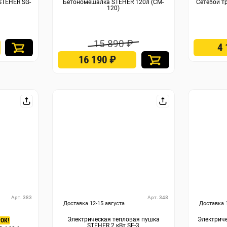
STEHER SG-
Бетономешалка STEHER 120л (CM-
Сетевой т
120)
15 890 ₽
4
16 190
₽
Арт. 383
Арт. 348
Доставка 12-15 августа
Доставка 
Электрическая тепловая пушка
Электриче
ОК!
STEHER 2 кВт SE-3