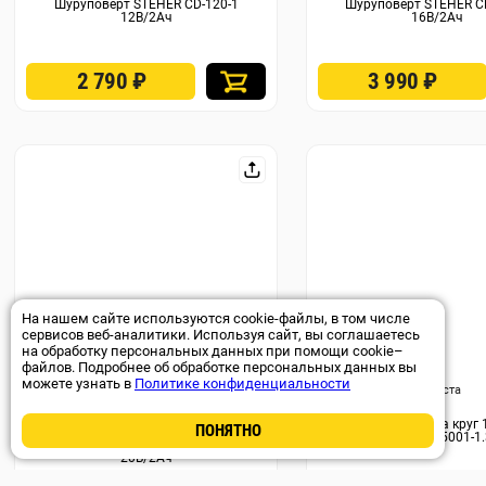
Шуруповерт STEHER CD-120-1
Шуруповерт STEHER C
12В/2Ач
16В/2Ач
2 790
₽
3 990
₽
На нашем сайте используются cookie-файлы, в том числе
сервисов веб-аналитики. Используя сайт, вы соглашаетесь
на обработку персональных данных при помощи cookie–
файлов. Подробнее об обработке персональных данных вы
Арт. 323
можете узнать в
Политике конфиденциальности
Доставка 12-15 августа
Доставка 12-15 августа
Леска для триммера круг 
НАБОР БИТ В ПОДАРОК!
ПОНЯТНО
STEHER 75001-1.
Шуруповерт STEHER CD-200-2
20В/2Ач