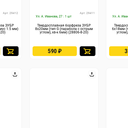
Арт. 29412
Арт. 29411
Ул. А. Иванова, 27 : 1 шт
Ул. А. Ива
еза ЗУБР
Твердосплавная борфреза ЗУБР
Твердос
иус 1.5 мм)
8х20мм (тип G (парабола с острым
6х18мм (
-20)
углом), хв-к 6мм) (28806-8-20)
углом),
590
₽