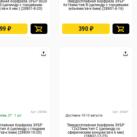
авная борфреза ЗУБР 8х20
Твердосплавная борфреза ЗУБР
B (цилиндр с торцевыми
6х16мм/тив B (цилиндр с торцевыми
хв-к 6 мм ) (28801-8-20)
зубьями/хв-к 6мм) (28801-6-16)
599
₽
390
₽
Арт. 29394
Арт. 29401
нова, 27 : 1 шт
Доставка 10-13 августа
плавная борфреза ЗУБР
Твердосплавная борфреза ЗУБР
ип А (цилиндр с гладким
12х25мм/тип C (цилиндр со
хв-к 6мм) (28800-10-20)
сферическим концом/хв-к 6 мм)
(28802-12-25)