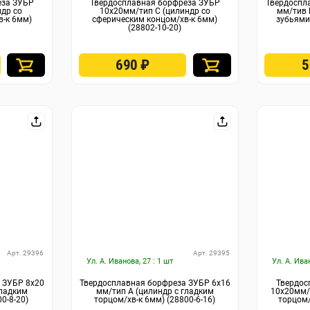
еза ЗУБР
Твердосплавная борфреза ЗУБР
Твердоспл
др со
10х20мм/тип C (цилиндр со
мм/тив 
в-к 6мм)
сферическим концом/хв-к 6мм)
зубьями/
(28802-10-20)
690
₽
Арт. 29396
Арт. 29395
Ул. А. Иванова, 27 : 1 шт
Ул. А. Ива
 ЗУБР 8х20
Твердосплавная борфреза ЗУБР 6х16
Твердос
гладким
мм/тип А (цилиндр с гладким
10х20мм/т
0-8-20)
торцом/хв-к 6мм) (28800-6-16)
торцом/