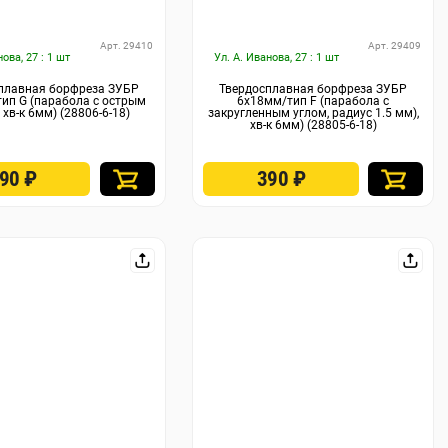
Арт. 29410
Арт. 29409
нова, 27 : 1 шт
Ул. А. Иванова, 27 : 1 шт
плавная борфреза ЗУБР
Твердосплавная борфреза ЗУБР
тип G (парабола с острым
6х18мм/тип F (парабола с
 хв-к 6мм) (28806-6-18)
закругленным углом, радиус 1.5 мм),
хв-к 6мм) (28805-6-18)
390
₽
390
₽