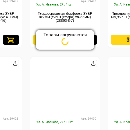
Арт. 29407
Арт. 29406
Ул. А. Иванова, 27 : 1 шт
Ул. А. Ива
еза ЗУБР
Твердосплавная борфреза ЗУБР
Твердоспл
иус 4.0 мм)
8х7мм (тип D (сфера) хв-к 6мм)
мм/тип D (
-16)
(28803-8-7)
Товары загружаются
490
₽
Арт. 29402
Арт. 29400
Ул. А. Иванова, 27 : 1 шт
Ул. А. Ива