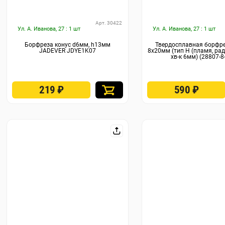
Арт. 30422
Ул. А. Иванова, 27 : 1 шт
Ул. А. Иванова, 27 : 1 шт
Борфреза конус d6мм, h13мм
Твердосплавная борфр
JADEVER JDYE1K07
8х20мм (тип H (пламя, рад
хв-к 6мм) (28807-8
219
₽
590
₽