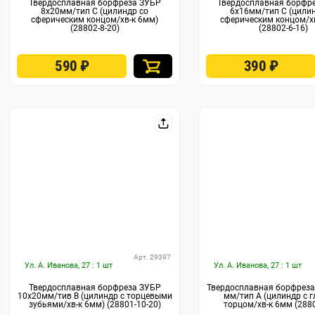
Твердосплавная борфреза ЗУБР
Твердосплавная борфр
8х20мм/тип C (цилиндр со
6х16мм/тип C (цилин
сферическим концом/хв-к 6мм)
сферическим концом/х
(28802-8-20)
(28802-6-16)
590
₽
390
₽
Арт. 29397
Ул. А. Иванова, 27 : 1 шт
Ул. А. Иванова, 27 : 1 шт
Твердосплавная борфреза ЗУБР
Твердосплавная борфреза
10х20мм/тив B (цилиндр с торцевыми
мм/тип А (цилиндр с 
зубьями/хв-к 6мм) (28801-10-20)
торцом/хв-к 6мм (2880