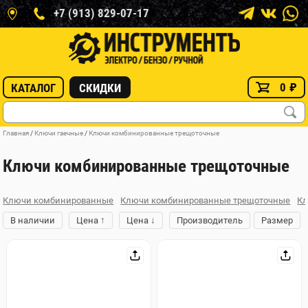
+7 (913) 829-07-17
0
₽
КАТАЛОГ
СКИДКИ
Главная
/
Ключи гаечные
/
Ключи комбинированные трещоточные
Ключи комбинированные трещоточные
Ключи комбинированные
Ключи комбинированные трещоточные
Кл
↑
↓
В наличии
Цена
Цена
Производитель
Размер