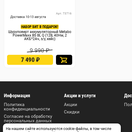
Арт. 73716
Доставка 10-13 августа
НАБОР БИТ В ПОДАРОК!
Шуруповерт аккумуляторный Metabo
PowerMaxx BS BL Q (12В, 40Нм, 2
АКБ*2Ач, з/у, кейс)
9 990 ₽
7 490
₽
Информация
Акции и услуги
Дос
Политика
Акции
Пол
конфиденциальности
Скидки
Согласие на обработку
персональных данных
Пользовательское
На нашем сайте используются cookie-файлы, в том числе