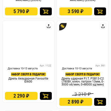
мин/кейс) (26309)
мин/кейс) (26304)
5 790
₽
3 590
₽
%
Арт. 1122
Арт. 961
Доставка 10-13 августа
Доставка 10-13 августа
НАБОР СВЕРЛ В ПОДАРОК!
НАБОР СВЕРЛ В ПОДАРОК!
Дрель безударная Favourite
Дрель ударная P.I.T. PSB13-C2
ID600
(780Вт, ключ. патрон 13мм, 0-
3000 об/мин, 0-48000 уд/мин)
3 210 ₽
2 290
₽
2 890
₽