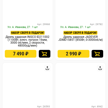
Арт. 29968
Арт. 29782
Ул. А. Иванова, 27 : 1 шт
Ул. А. Иванова, 27 : 1 шт
НАБОР СВЕРЛ В ПОДАРОК!
НАБОР СВЕРЛ В ПОДАРОК!
Дрель ударная INGCO ID211002
Дрель ударная JADEVER
(1100Вт, ключ. патрон 16мм,
JDMD15851 (850Вт, 0-3000об/м)
3000 об/мин, 2 скорости,
48000уд/мин)
7 490
₽
2 990
₽
Арт. 26593
Арт. 6942