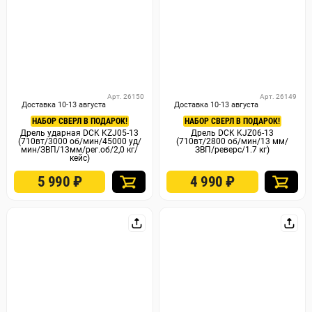
Арт. 26150
Арт. 26149
Доставка 10-13 августа
Доставка 10-13 августа
НАБОР СВЕРЛ В ПОДАРОК!
НАБОР СВЕРЛ В ПОДАРОК!
Дрель ударная DCK KZJ05-13
Дрель DCK KJZ06-13
(710вт/3000 об/мин/45000 уд/
(710вт/2800 об/мин/13 мм/
мин/ЗВП/13мм/рег.об/2,0 кг/
ЗВП/реверс/1.7 кг)
кейс)
5 990
₽
4 990
₽