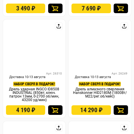
3 490
₽
7 690
₽
Арт. 26310
Арт. 26249
Доставка 10-13 августа
Доставка 10-13 августа
НАБОР СВЕРЛ В ПОДАРОК!
НАБОР СВЕРЛ В ПОДАРОК!
Дрель ударная INGCO ID8508
Дрель алмазного сверления
INDUSTRIAL (850вт, ключ.
Hanskonner HID2180M (1800Вт/
патрон 13мм, 0-2700 об/мин,
М22/рег.об/кейс)
43200 уд/мин)
4 190
₽
14 290
₽