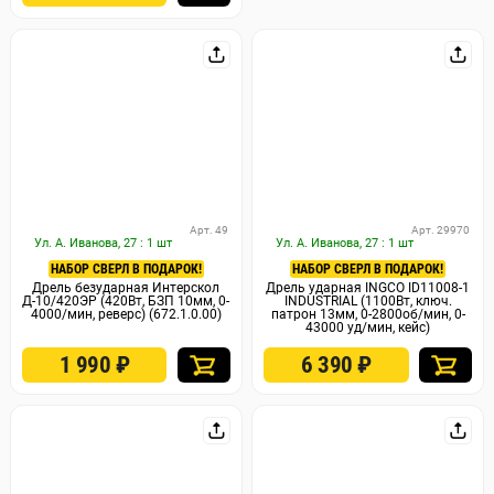
Арт. 49
Арт. 29970
Ул. А. Иванова, 27 : 1 шт
Ул. А. Иванова, 27 : 1 шт
НАБОР СВЕРЛ В ПОДАРОК!
НАБОР СВЕРЛ В ПОДАРОК!
Дрель безударная Интерскол
Дрель ударная INGCO ID11008-1
Д-10/420ЭР (420Вт, БЗП 10мм, 0-
INDUSTRIAL (1100Вт, ключ.
4000/мин, реверс) (672.1.0.00)
патрон 13мм, 0-2800об/мин, 0-
43000 уд/мин, кейс)
1 990
₽
6 390
₽