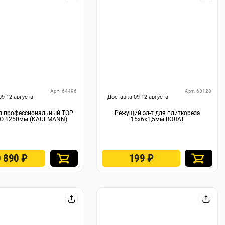
Арт. 64496
Арт. 63128
09-12 августа
Доставка 09-12 августа
з профессиональный TOP
Режущий эл-т для плиткореза
RO 1250мм (KAUFMANN)
15х6х1,5мм ВОЛАТ
0 890
₽
199
₽