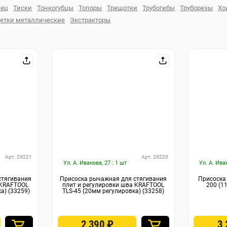
лец
Тиски
Тонкогубцы
Топоры
Трещотки
Трубогибы
Труборезы
Хо
етки металлические
Экстракторы
Арт. 29221
Арт. 29220
Ул. А. Иванова, 27 : 1 шт
Ул. А. Ива
стягивания
Присоска рычажная для стягивания
Присоска
 KRAFTOOL
плит и регулировки шва KRAFTOOL
200 (1
а) (33259)
TLS-45 (20мм регулировка) (33258)
2 390
₽
3