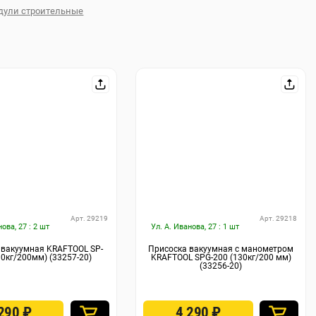
дули строительные
Арт. 29219
Арт. 29218
нова, 27 : 2 шт
Ул. А. Иванова, 27 : 1 шт
 вакуумная KRAFTOOL SP-
Присоска вакуумная с манометром
10кг/200мм) (33257-20)
KRAFTOOL SPG-200 (130кг/200 мм)
(33256-20)
 290
₽
4 290
₽