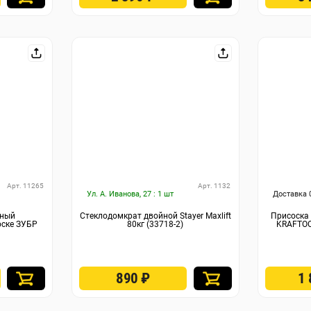
Арт. 11265
Арт. 1132
Ул. А. Иванова, 27 : 1 шт
Доставка 
рный
Стеклодомкрат двойной Stayer Maxlift
Присоска
оске ЗУБР
80кг (33718-2)
KRAFTOO
890
₽
1