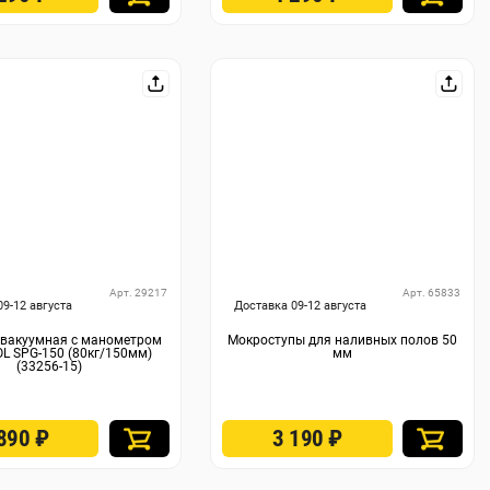
Арт. 29217
Арт. 65833
09-12 августа
Доставка 09-12 августа
 вакуумная с манометром
Мокроступы для наливных полов 50
L SPG-150 (80кг/150мм)
мм
(33256-15)
 890
₽
3 190
₽