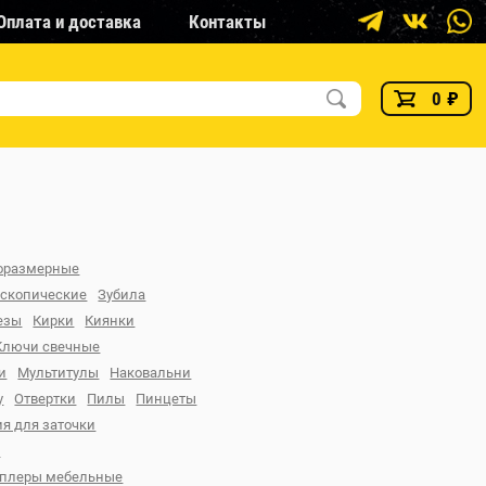
Оплата и доставка
Контакты
0
₽
горазмерные
ескопические
Зубила
езы
Кирки
Киянки
Ключи свечные
и
Мультитулы
Наковальни
у
Отвертки
Пилы
Пинцеты
я для заточки
и
еплеры мебельные