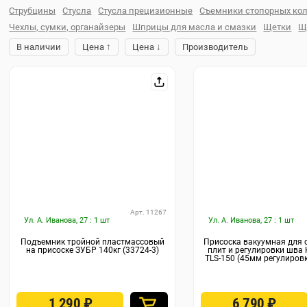
Струбцины
Стусла
Стусла прецизионные
Съемники стопорных ко
Чехлы, сумки, органайзеры
Шприцы для масла и смазки
Щетки
Щ
↑
↓
В наличии
Цена
Цена
Производитель
Арт. 11267
Ул. А. Иванова, 27 : 1 шт
Ул. А. Иванова, 27 : 1 шт
Подъемник тройной пластмассовый
Присоска вакуумная для 
на присоске ЗУБР 140кг (33724-3)
плит и регулировки шва
TLS-150 (45мм регулировк
1 290
₽
6 790
₽