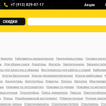
+7 (913) 829-07-17
Акции
СКИДКИ
Воротки
Гайковерты механические
Гвоздодеры/ломы
Головки мно
ки
Для уборки снега
Дозаторы
Жилеты
Заклепочники
Зеркала тел
ты для зачистки и обжима
Инструменты для работы с кожей
Кабелер
Ключи баллонные
Ключи динамометрические
Ключи имбусовые
ки
Кондукторы
Круглогубцы
Кувалды
Лопаты
Молотки
Монтировк
ные
Ножовки по гипсокартону
Ножовки по дереву
Ножовки по металл
резы ручные
Плоскогубцы
Пояса, держатели
Прессы
Приспособлени
ы
Резцы
Резьбонарезной инструмент
Рубанки ручные
Ручные дрел
тамески, резцы
Стеклодомкраты
Стеклоочистители
Стеклорезы
Ст