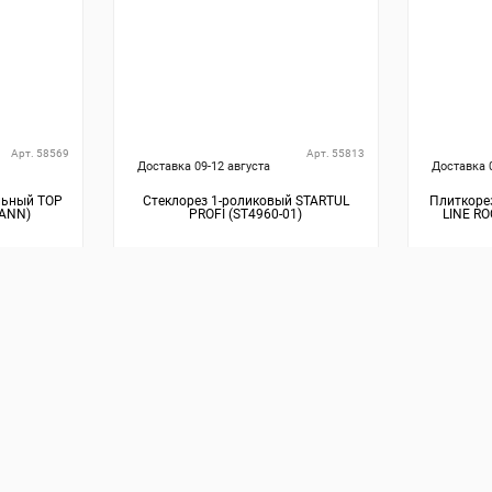
Арт. 58569
Арт. 55813
Доставка 09-12 августа
Доставка 
льный TOP
Стеклорез 1-роликовый STARTUL
Плиткоре
MANN)
PROFI (ST4960-01)
LINE R
219
₽
82