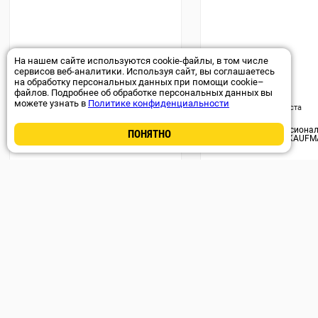
На нашем сайте используются cookie-файлы, в том числе
сервисов веб-аналитики. Используя сайт, вы соглашаетесь
на обработку персональных данных при помощи cookie–
файлов. Подробнее об обработке персональных данных вы
Арт. 63127
можете узнать в
Политике конфиденциальности
Доставка 09-12 августа
Доставка 09-12 августа
Плиткорез 400мм ВОЛАТ
Плиткорез профессиона
ПОНЯТНО
LINE 720мм (KAUF
1 790
₽
52 190
₽