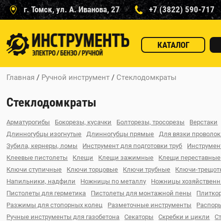
г. Томск, ул. А. Иванова, 27
+7 (3822) 590-717
КАТАЛОГ
Главная
/
Ручной инструмент
/
Стеклодомкраты
Стеклодомкраты
Арматурогибы
Бокорезы, кусачки
Болторезы, тросорезы
Верстаки
Длинногубцы изогнутые
Длинногубцы прямые
Для вязки проволо
Зубила, кернеры, ломы
Инструмент для подготовки труб
Инструмен
Клеевые пистолеты
Клещи
Клещи зажимные
Клещи переставные
Ключи ступичные
Ключи торцовые
Ключи трубные
Ключи-трещот
Напильники, надфили
Ножницы по металлу
Ножницы хозяйствен
Пистолеты для герметика
Пистолеты для монтажной пены
Плитко
Разжимы для стопорных колец
Разметочные инструменты
Распор
Ручные инструменты для газобетона
Секаторы
Скребки и цикли
С