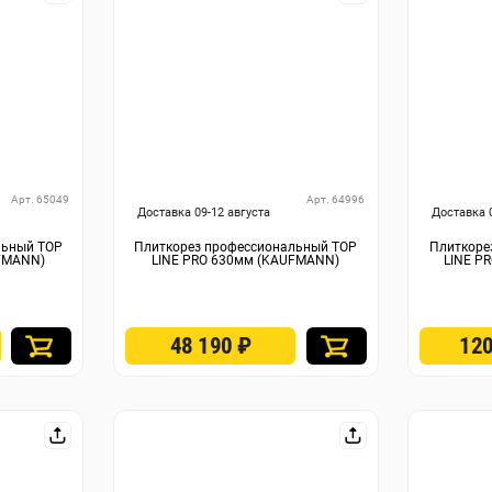
Арт. 65049
Арт. 64996
Доставка 09-12 августа
Доставка 
льный TOP
Плиткорез профессиональный TOP
Плиткоре
FMANN)
LINE PRO 630мм (KAUFMANN)
LINE P
48 190
₽
12