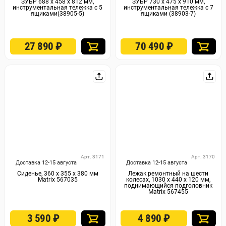
ЗУБР 688 х 458 х 812 мм,
ЗУБР 730 x 475 x 910 мм,
инструментальная тележка с 5
инструментальная тележка с 7
ящиками(38905-5)
ящиками (38903-7)
27 890
₽
70 490
₽
Арт. 3171
Арт. 3170
Доставка 12-15 августа
Доставка 12-15 августа
Сиденье, 360 х 355 х 380 мм
Лежак ремонтный на шести
Matrix 567035
колесах, 1030 х 440 х 120 мм,
поднимающийся подголовник
Matrix 567455
3 590
₽
4 890
₽