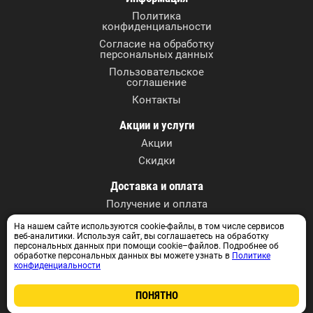
Политика
конфиденциальности
Согласие на обработку
персональных данных
Пользовательское
соглашение
Контакты
Акции и услуги
Акции
Скидки
Доставка и оплата
Получение и оплата
На нашем сайте используются cookie-файлы, в том числе сервисов
Контактные данные
веб-аналитики. Используя сайт, вы соглашаетесь на обработку
г. Томск, ул. А. Иванова, 27
персональных данных при помощи cookie–файлов. Подробнее об
обработке персональных данных вы можете узнать в
Политике
+7 (3822) 590-717
конфиденциальности
+7 913 829 07 17
info@instrumentvtomske.ru
ПОНЯТНО