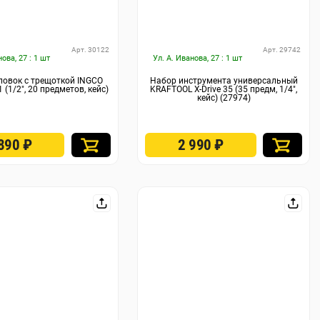
Арт. 30122
Арт. 29742
нова, 27 : 1 шт
Ул. А. Иванова, 27 : 1 шт
ловок с трещоткой INGCO
Набор инструмента универсальный
(1/2", 20 предметов, кейс)
KRAFTOOL X-Drive 35 (35 предм, 1/4″,
кейс) (27974)
 890
₽
2 990
₽