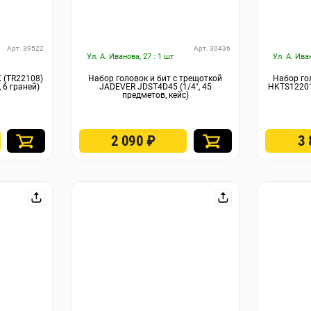
Арт. 39522
Арт. 30436
Ул. А. Иванова, 27 : 1 шт
Ул. А. Ива
 (TR22108)
Набор головок и бит с трещоткой
Набор го
, 6 граней)
JADEVER JDST4D45 (1/4", 45
HKTS12201 
предметов, кейс)
2 090
₽
3