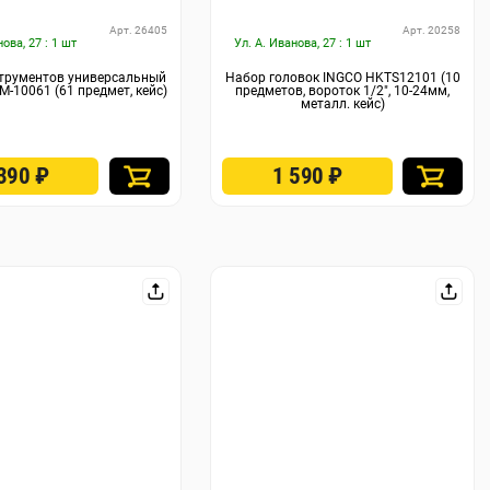
Арт. 26405
Арт. 20258
нова, 27 : 1 шт
Ул. А. Иванова, 27 : 1 шт
трументов универсальный
Набор головок INGCO HKTS12101 (10
-10061 (61 предмет, кейс)
предметов, вороток 1/2", 10-24мм,
металл. кейс)
 390
₽
1 590
₽