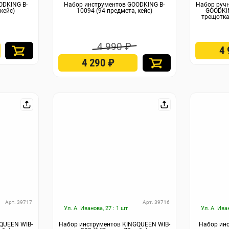
ODKING B-
Набор инструментов GOODKING B-
Набор ручн
кейс)
10094 (94 предмета, кейс)
GOODKIN
трещотка 
4 990 ₽
4
4 290
₽
Арт. 39717
Арт. 39716
Ул. А. Иванова, 27 : 1 шт
Ул. А. Ива
QUEEN WIB-
Набор инструментов KINGQUEEN WIB-
Набор ин