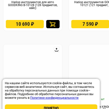
Набор инструментов для авто
Набор инструментов GO
GOODKING B-10128 (128 предметов,
10121 (121 предмет, 
кейс)
10 690
₽
7 590
₽
На нашем сайте используются cookie-файлы, в том числе
сервисов веб-аналитики. Используя сайт, вы соглашаетесь
на обработку персональных данных при помощи cookie–
файлов. Подробнее об обработке персональных данных вы
Арт. 39718
можете узнать в
Политике конфиденциальности
Ул. А. Иванова, 27 : 1 шт
Ул. А. Иванова, 27 : 1 шт
Набор инструментов KINGQUEEN WIB-
Набор инструментов KING
ПОНЯТНО