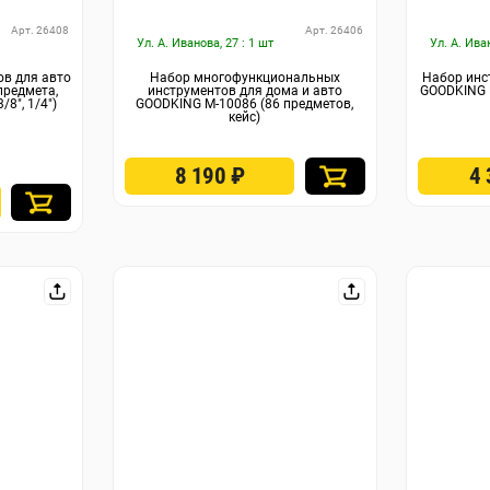
Арт. 26408
Арт. 26406
Ул. А. Иванова, 27 : 1 шт
Ул. А. Ива
ов для авто
Набор многофункциональных
Набор инс
предмета,
инструментов для дома и авто
GOODKING M
/8", 1/4")
GOODKING M-10086 (86 предметов,
кейс)
8 190
₽
4