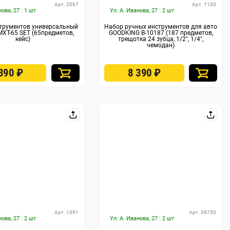
Арт. 2067
Арт. 1100
нова, 27 : 1 шт
Ул. А. Иванова, 27 : 2 шт
трументов универсальный
Набор ручных инструментов для авто
MXT-65 SET (65предметов,
GOODKING B-10187 (187 предметов,
кейс)
трещотка 24 зубца, 1/2", 1/4",
чемодан)
 390
₽
8 390
₽
Арт. 1091
Арт. 39750
нова, 27 : 2 шт
Ул. А. Иванова, 27 : 2 шт