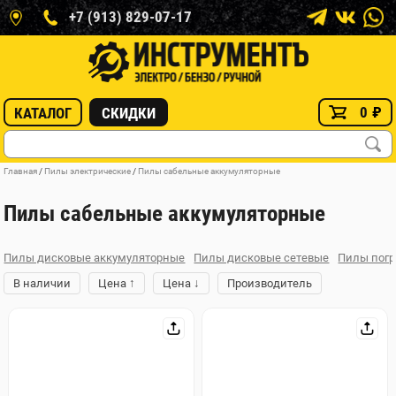
+7 (913) 829-07-17
0
₽
КАТАЛОГ
СКИДКИ
Главная
/
Пилы электрические
/
Пилы сабельные аккумуляторные
Пилы сабельные аккумуляторные
Пилы дисковые аккумуляторные
Пилы дисковые сетевые
Пилы пог
↑
↓
В наличии
Цена
Цена
Производитель