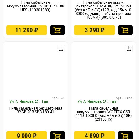
Пила сабельная
Пила сабельная аккум.
аккумуляторная PATRIOT RS 188
Интерскол НПА-100/12Э АПИ-Т
UES (110301880)
(без АКБ и ЗУ) (12В, ход 15мм, 0-
3000ход/мин, глубина пропила
100мм) (805.0.0.70)
11 290
₽
3 290
₽
Арт. 398
Арт. 39465
Ул. А. Иванова, 27 : 1 шт
Ул. А. Иванова, 27 : 1 шт
Пила сабельная бесщеточная
Пила сабельная
ЗУБР 20В SPB-180-41
аккумуляторная WORTEX CSR
1118-1 SOLO (Без АКБ и ЗУ, 18В)
(2335045)
9 990
₽
4 890
₽