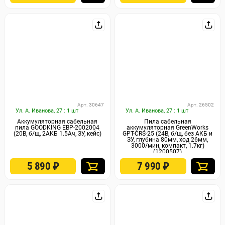
Арт. 30647
Арт. 26502
Ул. А. Иванова, 27 : 1 шт
Ул. А. Иванова, 27 : 1 шт
Аккумуляторная сабельная
Пила сабельная
пила GOODKING EBP-2002004
аккумуляторная GreenWorks
(20В, б/щ, 2АКБ 1.5Ач, ЗУ, кейс)
GPT-CRS-25 (24В, б/щ, без АКБ и
ЗУ, глубина 80мм, ход 26мм,
3000/мин, компакт, 1.7кг)
(1200507)
5 890
₽
7 990
₽