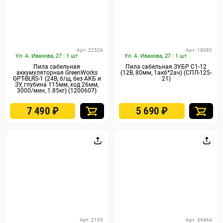
Арт. 22526
Арт. 18080
Ул. А. Иванова, 27 : 1 шт
Ул. А. Иванова, 27 : 1 шт
Пила сабельная
Пила сабельная ЗУБР С1-12
аккумуляторная GreenWorks
(12В, 80мм, 1акб*2ач) (СПЛ-125-
GPT-BLRS-1 (24В, б/щ, без АКБ и
21)
ЗУ, глубина 115мм, ход 26мм,
3000/мин, 1.85кг) (1200607)
7 490
₽
5 690
₽
Арт. 2105
Арт. 39464