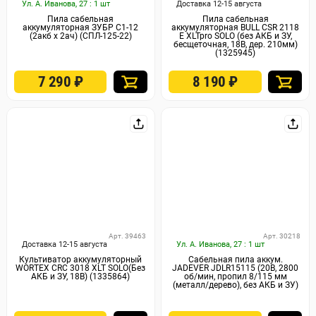
Ул. А. Иванова, 27 : 1 шт
Доставка 12-15 августа
Пила сабельная
Пила сабельная
аккумуляторная ЗУБР С1-12
аккумуляторная BULL CSR 2118
(2акб x 2ач) (СПЛ-125-22)
E XLTpro SOLO (без АКБ и ЗУ,
бесщеточная, 18В, дер. 210мм)
(1325945)
7 290
₽
8 190
₽
Арт. 39463
Арт. 30218
Доставка 12-15 августа
Ул. А. Иванова, 27 : 1 шт
Культиватор аккумуляторный
Сабельная пила аккум.
WORTEX CRC 3018 XLT SOLO(Без
JADEVER JDLR15115 (20В, 2800
АКБ и ЗУ, 18В) (1335864)
об/мин, пропил 8/115 мм
(металл/дерево), без АКБ и ЗУ)