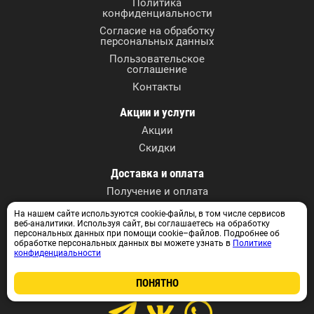
Политика
конфиденциальности
Согласие на обработку
персональных данных
Пользовательское
соглашение
Контакты
Акции и услуги
Акции
Скидки
Доставка и оплата
Получение и оплата
На нашем сайте используются cookie-файлы, в том числе сервисов
Контактные данные
веб-аналитики. Используя сайт, вы соглашаетесь на обработку
г. Томск, ул. А. Иванова, 27
персональных данных при помощи cookie–файлов. Подробнее об
обработке персональных данных вы можете узнать в
Политике
+7 (3822) 590-717
конфиденциальности
+7 913 829 07 17
info@instrumentvtomske.ru
ПОНЯТНО