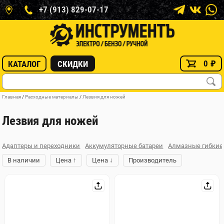
+7 (913) 829-07-17
0
₽
КАТАЛОГ
СКИДКИ
Главная
/
Расходные материалы
/
Лезвия для ножей
Лезвия для ножей
Адаптеры и переходники
Аккумуляторные батареи
Алмазные гибкие
↑
↓
В наличии
Цена
Цена
Производитель