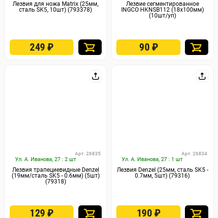
Лезвия для ножа Matrix (25мм,
Лезвие сегментированное
сталь SK5, 10шт) (793378)
INGCO HKNSB112 (18х100мм)
(10шт/уп)
249
₽
90
₽
Арт. 26835
Арт. 26834
Ул. А. Иванова, 27 : 2 шт
Ул. А. Иванова, 27 : 1 шт
Лезвия трапециевидные Denzel
Лезвия Denzel (25мм, сталь SK5 -
(19мм/сталь SK5 - 0.6мм) (5шт)
0.7мм, 5шт) (79316)
(79318)
129
₽
190
₽