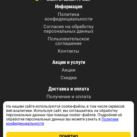
Информация
Политика
конфиденциальности
Согласие на обработку
персональных данных
Пользовательское
соглашение
Контакты
Акции и услуги
Акции
Скидки
Доставка и оплата
Получение и оплата
На нашем сайте используются cookie-файлы, в том числе сервисов
Контактные данные
веб-аналитики. Используя сайт, вы соглашаетесь на обработку
г. Томск, ул. А. Иванова, 27
персональных данных при помощи cookie–файлов. Подробнее об
обработке персональных данных вы можете узнать в
Политике
+7 (3822) 590-717
конфиденциальности
+7 913 829 07 17
info@instrumentvtomske.ru
ПОНЯТНО