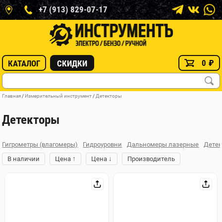
+7 (913) 829-07-17
0
₽
КАТАЛОГ
СКИДКИ
Главная
/
Измерительный инструмент
/
Детекторы
Детекторы
Гигрометры (влагомеры)
Гидроуровни
Дальномеры лазерные
Дете
↑
↓
В наличии
Цена
Цена
Производитель