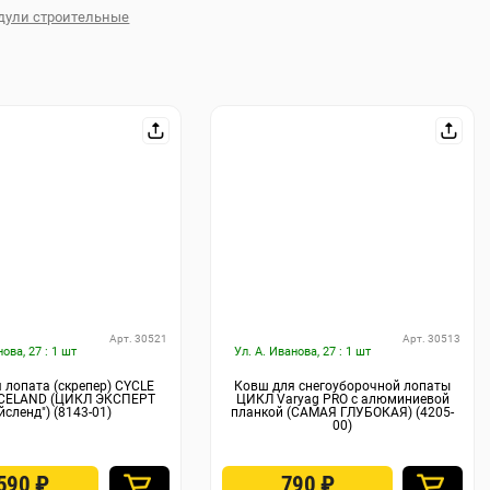
дули строительные
Арт. 30521
Арт. 30513
нова, 27 : 1 шт
Ул. А. Иванова, 27 : 1 шт
 лопата (скрепер) CYCLE
Ковш для снегоуборочной лопаты
ICELAND (ЦИКЛ ЭКСПЕРТ
ЦИКЛ Varyag PRO с алюминиевой
йсленд") (8143-01)
планкой (САМАЯ ГЛУБОКАЯ) (4205-
00)
 590
₽
790
₽