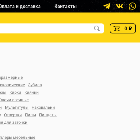
Оплата и доставка
Контакты
0
₽
горазмерные
ескопические
Зубила
езы
Кирки
Киянки
Ключи свечные
и
Мультитулы
Наковальни
у
Отвертки
Пилы
Пинцеты
я для заточки
и
еплеры мебельные