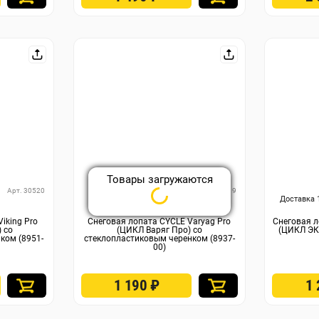
Арт. 30520
Арт. 30519
Доставка 10-13 августа
Доставка 
iking Pro
Снеговая лопата СYCLE Varyag Pro
Снеговая 
 со
(ЦИКЛ Варяг Про) со
(ЦИКЛ ЭК
ком (8951-
стеклопластиковым черенком (8937-
00)
1 190
₽
1