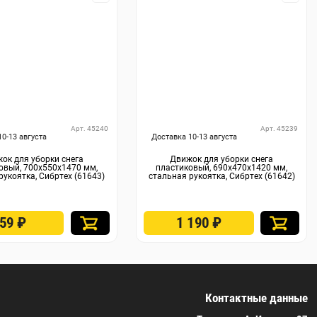
Арт. 45240
Арт. 45239
10-13 августа
Доставка 10-13 августа
ок для уборки снега
Движок для уборки снега
овый, 700х550х1470 мм,
пластиковый, 690х470х1420 мм,
рукоятка, Сибртех (61643)
стальная рукоятка, Сибртех (61642)
859
₽
1 190
₽