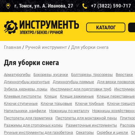
г. Томск, ул. А. Иванова, 27
+7 (3822) 590-717
КАТАЛОГ
Главная
/
Ручной инструмент
/
Для уборки снега
Для уборки снега
Арматурогибы
Бокорезы, кусачки
Болторезы, тросорезы
Верстаки
Длинногубцы изогнутые
Длинногубцы прямые
Для вязки проволо
Зубила, кернеры, ломы
Инструмент для подготовки труб
Инструмен
Клеевые пистолеты
Клещи
Клещи зажимные
Клещи переставные
Ключи ступичные
Ключи торцовые
Ключи трубные
Ключи-трещот
Напильники, надфили
Ножницы по металлу
Ножницы хозяйствен
Пистолеты для герметика
Пистолеты для монтажной пены
Плитко
Разжимы для стопорных колец
Разметочные инструменты
Распор
Ручные инструменты для газобетона
Секаторы
Скребки и цикли
С