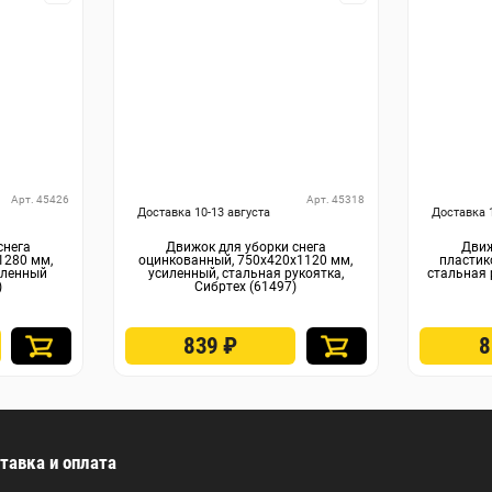
Арт. 45426
Арт. 45318
Доставка 10-13 августа
Доставка 
снега
Движок для уборки снега
Движ
1280 мм,
оцинкованный, 750х420х1120 мм,
пластик
иленный
усиленный, стальная рукоятка,
стальная 
)
Сибртех (61497)
839
₽