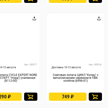
Арт. 30517
Арт. 30516
10-13 августа
Доставка 10-13 августа
лопата CYCLE EXPERT NORD
Снеговая лопата ЦИКЛ "Купец" с
СПЕРТ "Норд") усиленная
металлическим черенком в ПВХ-
(8112-00)
оплётке (6996-01)
 290
₽
749
₽