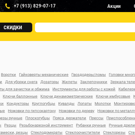
+7 (913) 829-07-17
Акции
СКИДКИ
Воротки
Гайковерты механические
Гвоздодеры/ломы
Головки мно
ки
Для уборки снега
Дозаторы
Жилеты
Заклепочники
Зеркала тел
ты для зачистки и обжима
Инструменты для работы с кожей
Кабелер
Ключи баллонные
Ключи динамометрические
Ключи имбусовые
ки
Кондукторы
Круглогубцы
Кувалды
Лопаты
Молотки
Монтировк
ные
Ножовки по гипсокартону
Ножовки по дереву
Ножовки по металл
резы ручные
Плоскогубцы
Пояса, держатели
Прессы
Приспособлени
ы
Резцы
Резьбонарезной инструмент
Рубанки ручные
Ручные дрел
тамески, резцы
Стеклодомкраты
Стеклоочистители
Стеклорезы
Ст