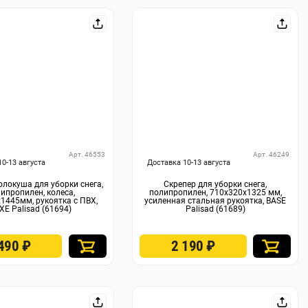
Арт. 46553
Арт. 46249
10-13 августа
Доставка 10-13 августа
олокуша для уборки снега,
Скрепер для уборки снега,
ипропилен, колеса,
полипропилен, 710х320х1325 мм,
1445мм, рукоятка с ПВХ,
усиленная стальная рукоятка, BASE
XE Palisad (61694)
Palisad (61689)
 490
₽
2 190
₽