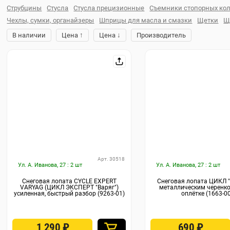
Струбцины
Стусла
Стусла прецизионные
Съемники стопорных ко
Чехлы, сумки, органайзеры
Шприцы для масла и смазки
Щетки
Щ
↑
↓
В наличии
Цена
Цена
Производитель
Арт. 30518
Ул. А. Иванова, 27 : 2 шт
Ул. А. Иванова, 27 : 2 шт
Снеговая лопата CYCLE EXPERT
Снеговая лопата ЦИКЛ "
VARYAG (ЦИКЛ ЭКСПЕРТ "Варяг")
металлическим черенко
усиленная, быстрый разбор (9263-01)
оплётке (1663-00
1 290
₽
690
₽