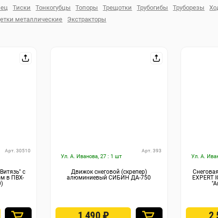
лец
Тиски
Тонкогубцы
Топоры
Трещотки
Трубогибы
Труборезы
Хо
етки металлические
Экстракторы
Арт. 30510
Арт. 393
Ул. А. Иванова, 27 : 1 шт
Ул. А. Ива
Витязь" с
Движок снеговой (скрепер)
Снеговая
м в ПВХ-
алюминиевый СИБИН ДА-750
EXPERT 
)
"А
1 490
₽
2