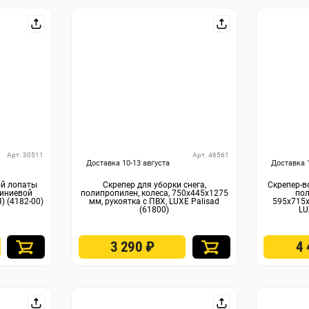
Арт. 30511
Арт. 46561
Доставка 10-13 августа
Доставка 
ой лопаты
Скрепер для уборки снега,
Скрепер-в
иниевой
полипропилен, колеса, 750х445х1275
пол
 (4182-00)
мм, рукоятка с ПВХ, LUXE Palisad
595х715х
(61800)
LU
3 290
₽
4