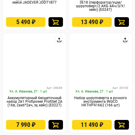
кейсе JADEVER JDDT1B77
3E18 (перфоратор/ушм/
шуруповерт/2 АКБ 4Ач/З/У/
кейс) (E0247)
5 490
₽
13 490
₽
Арт. 29639
Арт. 29103
Ул. А. Иванова, 27 : 1 шт
Ул. А. Иванова, 27 : 1 шт
Аккумуляторный бесщеточный
Набор шуруповерта и ручного
набор 2в1 Profipower ProfiSet 2A
инструмента INGCO
(16в, 2акб*2ач, зу, кейс) (E0227)
HKTHP41662 (166 шт)
7 990
₽
11 490
₽