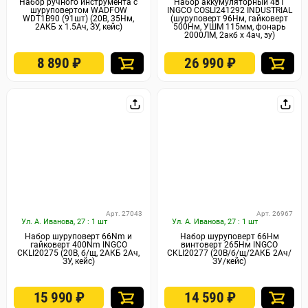
Набор ручного инструмента с
Набор аккумуляторный 4в1
шуруповертом WADFOW
INGCO COSLI241292 INDUSTRIAL
WDT1B90 (91шт) (20В, 35Нм,
(шуруповерт 96Нм, гайковерт
2АКБ x 1.5Ач, ЗУ, кейс)
500Нм, УШМ 115мм, фонарь
2000ЛМ, 2акб x 4ач, зу)
8 890
₽
26 990
₽
Арт. 27043
Арт. 26967
Ул. А. Иванова, 27 : 1 шт
Ул. А. Иванова, 27 : 1 шт
Набор шуруповерт 66Nm и
Набор шуруповерт 66Нм
гайковерт 400Nm INGCO
винтоверт 265Нм INGCO
CKLI20275 (20В, б/щ, 2АКБ 2Ач,
CKLI20277 (20В/б/щ/2АКБ 2Ач/
ЗУ, кейс)
ЗУ/кейс)
15 990
₽
14 590
₽