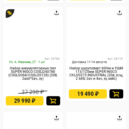
%
Арт. 26784
Арт. 26118
Ул. А. Иванова, 27 : 1 шт
Доставка 11-14 августа
Набор аккумуляторных пил
Набор шуруповерт 60Нм и УШМ
SUPER INGCO COSLI240788
115/125мм SUPER INGCO
(CGSLI2068/CGSLI20128) (20B,
CKLI20273 INDUSTRIAL (20в, б/щ,
2акб*5ач, зу)
2 АКБ 2ач и 4ач, зу, кейс)
37 290 ₽
19 490
₽
29 990
₽