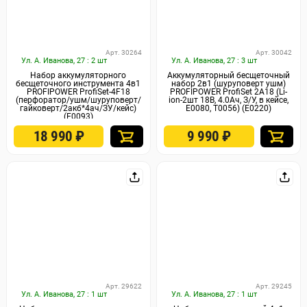
Арт. 30264
Арт. 30042
Ул. А. Иванова, 27 : 2 шт
Ул. А. Иванова, 27 : 3 шт
Набор аккумуляторного
Аккумуляторный бесщеточный
бесщеточного инструмента 4в1
набор 2в1 (шуруповерт ушм)
PROFIPOWER ProfiSet-4F18
PROFIPOWER ProfiSet 2A18 (Li-
(перфоратор/ушм/шуруповерт/
ion-2шт 18В, 4.0Ач, З/У, в кейсе,
гайковерт/2акб*4ач/ЗУ/кейс)
E0080, T0056) (E0220)
(E0093)
18 990
₽
9 990
₽
Арт. 29622
Арт. 29245
Ул. А. Иванова, 27 : 1 шт
Ул. А. Иванова, 27 : 1 шт