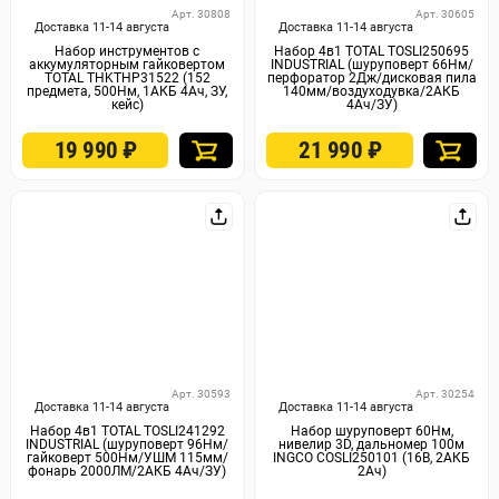
Арт. 30808
Арт. 30605
Доставка 11-14 августа
Доставка 11-14 августа
Набор инструментов с
Набор 4в1 TOTAL TOSLI250695
аккумуляторным гайковертом
INDUSTRIAL (шуруповерт 66Нм/
TOTAL THKTHP31522 (152
перфоратор 2Дж/дисковая пила
предмета, 500Нм, 1АКБ 4Ач, ЗУ,
140мм/воздуходувка/2АКБ
кейс)
4Ач/ЗУ)
19 990
₽
21 990
₽
Арт. 30593
Арт. 30254
Доставка 11-14 августа
Доставка 11-14 августа
Набор 4в1 TOTAL TOSLI241292
Набор шуруповерт 60Нм,
INDUSTRIAL (шуруповерт 96Нм/
нивелир 3D, дальномер 100м
гайковерт 500Нм/УШМ 115мм/
INGCO COSLI250101 (16В, 2АКБ
фонарь 2000ЛМ/2АКБ 4Ач/ЗУ)
2Ач)