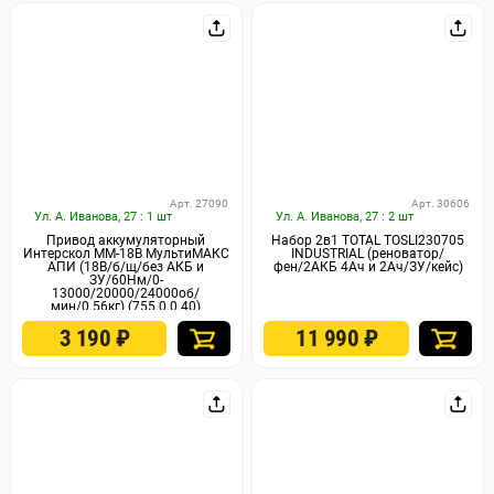
Арт. 27090
Арт. 30606
Ул. А. Иванова, 27 : 1 шт
Ул. А. Иванова, 27 : 2 шт
Привод аккумуляторный
Набор 2в1 TOTAL TOSLI230705
Интерскол ММ-18В МультиМАКС
INDUSTRIAL (реноватор/
АПИ (18В/б/щ/без АКБ и
фен/2АКБ 4Ач и 2Ач/ЗУ/кейс)
ЗУ/60Нм/0-
13000/20000/24000об/
мин/0.56кг) (755.0.0.40)
3 190
₽
11 990
₽