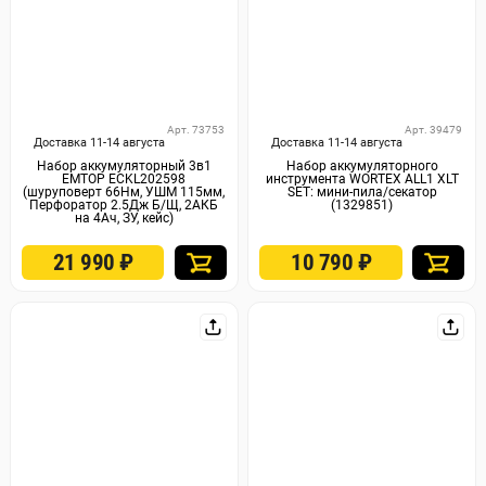
Арт. 73753
Арт. 39479
Доставка 11-14 августа
Доставка 11-14 августа
Набор аккумуляторный 3в1
Набор аккумуляторного
EMTOP ECKL202598
инструмента WORTEX ALL1 XLT
(шуруповерт 66Нм, УШМ 115мм,
SET: мини-пила/секатор
Перфоратор 2.5Дж Б/Щ, 2АКБ
(1329851)
на 4Ач, ЗУ, кейс)
21 990
₽
10 790
₽