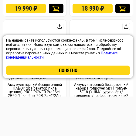
19 990
₽
18 990
₽
На нашем сайте используются cookie-файлы, в том числе сервисов
веб-аналитики. Используя сайт, вы соглашаетесь на обработку
персональных данных при помощи cookie–файлов. Подробнее об
обработке персональных данных вы можете узнать в
Политике
конфиденциальности
ПОНЯТНО
Арт. 30043
Арт. 29643
Доставка 11-14 августа
Доставка 11-14 августа
Аккумуляторный бесщеточный
Аккумуляторный бесщеточный
НАБОР 2в1(секатор пила
набор Profipower 5в1 ProfiSet-
цепная) PROFIPOWER ProfiSet-
5F18 (УШМ/шуруповёрт/
2G20 (Li-ion-2шт 20В, 2акб*2Ач,
гайковерт/перфоратор/пила/2
З/У, коробка, E0099, E0216)
АКБ 4Ач/З/У/кейс) (E0267)
(E0217)
8 790
₽
20 590
₽