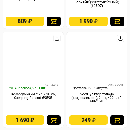
блоками (320x250x240мм)
(69597)
809
₽
1 990
₽
Арт. 22461
Арт. 69048
Ул. А. Иванова, 27 : 1 шт
Доставка 12-15 августа
Термосумка 44 х 24 х 26 cм,
Аккумулятор холода
Camping Palisad 69595
(хладоэлемент), 2 шт, 400 г. х2,
ARIZONE
1 690
₽
249
₽