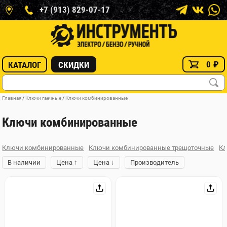
+7 (913) 829-07-17
0
₽
КАТАЛОГ
СКИДКИ
Главная
/
Ключи гаечные
/
Ключи комбинированные
Ключи комбинированные
Ключи комбинированные
Ключи комбинированные трещоточные
Кл
↑
↓
В наличии
Цена
Цена
Производитель