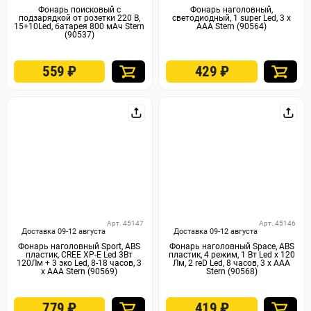
Фонарь поисковый с
Фонарь наголовный,
подзарядкой от розетки 220 В,
светодиодный, 1 super Led, 3 х
15+10Led, батарея 800 мАч Stern
ААА Stern (90564)
(90537)
559
₽
429
₽
Арт. 45147
Арт. 45146
Доставка 09-12 августа
Доставка 09-12 августа
Фонарь наголовный Sport, ABS
Фонарь наголовный Space, ABS
пластик, CREE XP-E Led 3Вт
пластик, 4 режим, 1 Вт Led х 120
120Лм + 3 эко Led, 8-18 часов, 3
Лм, 2 reD Led, 8 часов, 3 х ААА
х ААА Stern (90569)
Stern (90568)
779
₽
419
₽