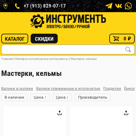
+7 (913) 829-07-17
0
₽
КАТАЛОГ
СКИДКИ
Главная
/
Малярно-штукатурные инструменты
/
Мастерки, кельмы
Мастерки, кельмы
Валики и ролики
Валики прижимные и игольчатые
Гладилки
Ёмкос
↑
↓
В наличии
Цена
Цена
Производитель