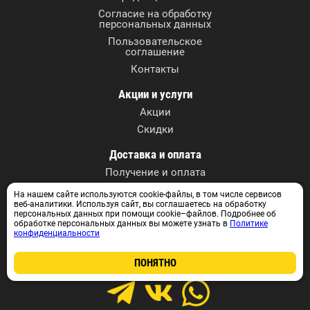
Согласие на обработку
персональных данных
Пользовательское
соглашение
Контакты
Акции и услуги
Акции
Скидки
Доставка и оплата
Получение и оплата
На нашем сайте используются cookie-файлы, в том числе сервисов
Контактные данные
веб-аналитики. Используя сайт, вы соглашаетесь на обработку
персональных данных при помощи cookie–файлов. Подробнее об
г. Томск, ул. А. Иванова, 27
обработке персональных данных вы можете узнать в
Политике
+7 (3822) 590-717
конфиденциальности
+7 913 829 07 17
info@instrumentvtomske.ru
ПОНЯТНО