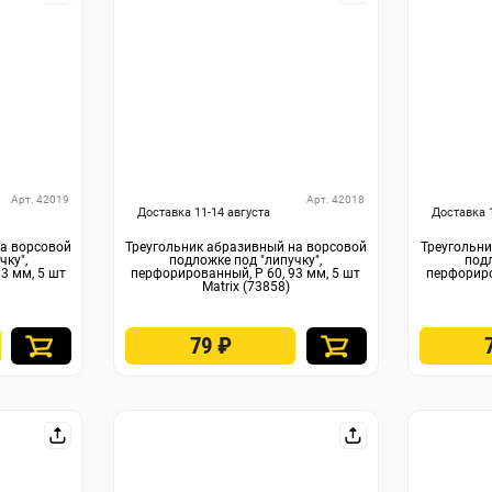
Арт. 42019
Арт. 42018
Доставка 11-14 августа
Доставка 
на ворсовой
Треугольник абразивный на ворсовой
Треугольни
чку",
подложке под "липучку",
подл
3 мм, 5 шт
перфорированный, P 60, 93 мм, 5 шт
перфориро
Matrix (73858)
79
₽