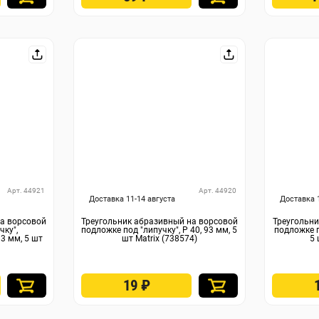
Арт. 44921
Арт. 44920
Доставка 11-14 августа
Доставка 
на ворсовой
Треугольник абразивный на ворсовой
Треугольни
чку",
подложке под "липучку", P 40, 93 мм, 5
подложке п
3 мм, 5 шт
шт Matrix (738574)
5 
19
₽