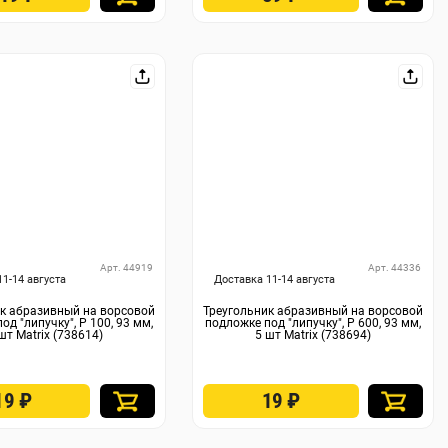
Арт. 44919
Арт. 44336
11-14 августа
Доставка 11-14 августа
к абразивный на ворсовой
Треугольник абразивный на ворсовой
од "липучку", P 100, 93 мм,
подложке под "липучку", P 600, 93 мм,
шт Matrix (738614)
5 шт Matrix (738694)
19
₽
19
₽