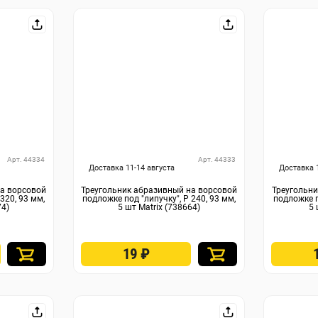
Арт. 44334
Арт. 44333
Доставка 11-14 августа
Доставка 
на ворсовой
Треугольник абразивный на ворсовой
Треугольни
320, 93 мм,
подложке под "липучку", P 240, 93 мм,
подложке п
74)
5 шт Matrix (738664)
5 
19
₽