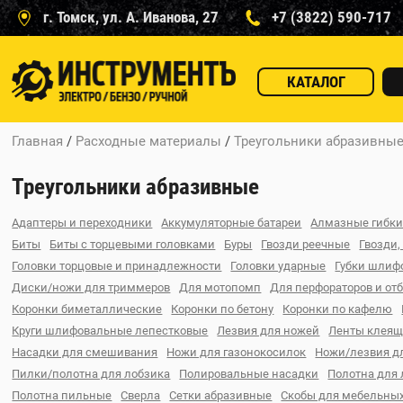
г. Томск, ул. А. Иванова, 27
+7 (3822) 590-717
КАТАЛОГ
Главная
/
Расходные материалы
/
Треугольники абразивны
Треугольники абразивные
Адаптеры и переходники
Аккумуляторные батареи
Алмазные гибки
Биты
Биты с торцевыми головками
Буры
Гвозди реечные
Гвозди,
Головки торцовые и принадлежности
Головки ударные
Губки шлиф
Диски/ножи для триммеров
Для мотопомп
Для перфораторов и от
Коронки биметаллические
Коронки по бетону
Коронки по кафелю
Круги шлифовальные лепестковые
Лезвия для ножей
Ленты клея
Насадки для смешивания
Ножи для газонокосилок
Ножи/лезвия д
Пилки/полотна для лобзика
Полировальные насадки
Полотна для
Полотна пильные
Сверла
Сетки абразивные
Скобы для мебельных