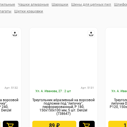
пильные
Чашки алмазные
Шарошки
Шины для цепных пил
Шлифов
пагаты
Щетки крацовки
Арт. 5132
Арт. 5131
Ул. А. Иванова, 27 : 2 шт
Ул. А. Ива
на ворcовой
Треугольник абразивный на ворcовой
Треуго
чку",
подложке под "липучку",
липучке 
 240,
перфорированный, P 180,
P120, 150
 Denzel
150х150х100 мм, 5 шт. Denzel
(738647)
89
₽