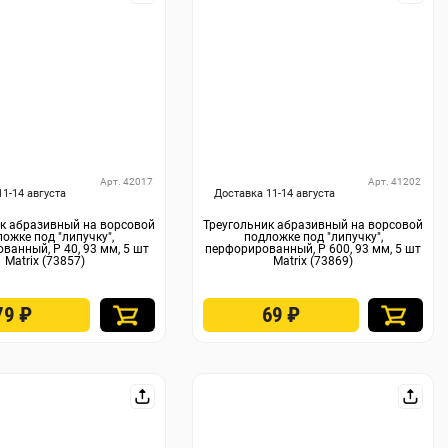
Арт. 42017
Арт. 41202
11-14 августа
Доставка 11-14 августа
к абразивный на ворсовой
Треугольник абразивный на ворсовой
ожке под "липучку",
подложке под "липучку",
ванный, P 40, 93 мм, 5 шт
перфорированный, P 600, 93 мм, 5 шт
Matrix (73857)
Matrix (73869)
79
₽
69
₽