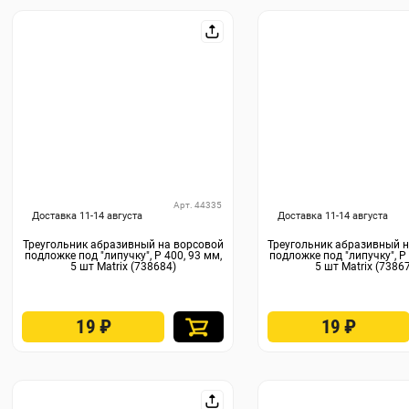
Арт. 44335
Доставка 11-14 августа
Доставка 11-14 августа
Треугольник абразивный на ворсовой
Треугольник абразивный 
подложке под "липучку", P 400, 93 мм,
подложке под "липучку", P 
5 шт Matrix (738684)
5 шт Matrix (7386
19
₽
19
₽