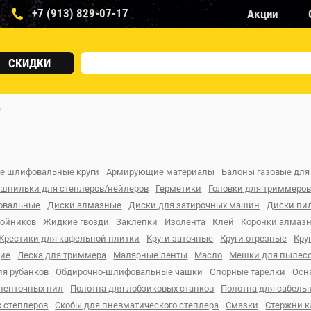
+7 (913) 829-07-17
Акции
СКИДКИ
е
е шлифовальные круги
Армирующие материалы
Балоны газовые для
 шпильки для степлеров/нейлеров
Герметики
Головки для триммеро
овальные
Диски алмазные
Диски для затирочных машин
Диски пи
бойников
Жидкие гвозди
Заклепки
Изолента
Клей
Коронки алмаз
Крестики для кафельной плитки
Круги заточные
Круги отрезные
Кру
щие
Леска для триммера
Малярные ленты
Масло
Мешки для пылес
ля рубанков
Обдирочно-шлифовальные чашки
Опорные тарелки
Осн
 ленточных пил
Полотна для лобзиковых станков
Полотна для сабель
 степлеров
Скобы для пневматического степлера
Смазки
Стержни 