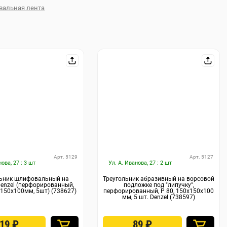
альная лента
Арт. 5129
Арт. 5127
нова, 27 : 3 шт
Ул. А. Иванова, 27 : 2 шт
льник шлифовальный на
Треугольник абразивный на ворcовой
Denzel (перфорированный,
подложке под "липучку",
х150х100мм, 5шт) (738627)
перфорированный, P 80, 150х150х100
мм, 5 шт. Denzel (738597)
119
₽
89
₽