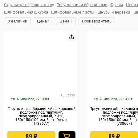
Струны по кафелю, стеклу
Треугольники абразивные
Фрезы
Цепи 
Шлифовальная шкурка
Шлифовальные листы
Шнуры и веревки
Ш
↑
↓
В наличии
Цена
Цена
Производитель
Арт. 5133
Ул. А. Иванова, 27 : 3 шт
Ул. А. Иванова, 27 : 3 шт
Треугольник абразивный на ворcовой
Треугольник абразивный 
подложке под "липучку",
подложке под "липу
перфорированный, P 320,
перфорированный, P
150х150х100 мм, 5 шт. Denzel
150х150х100 мм, 5 шт.
(738677)
(738667)
89
₽
89
₽