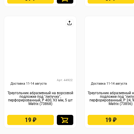
Арт. 44922
Доставка 11-14 августа
Доставка 11-14 августа
Треугольник абразивный на ворсовой
Треугольник абразивный 
подложке под "липучку",
подложке под "липу
перфорированный, P 400, 93 мм, 5 шт
перфорированный, P 24, 9
Matrix (73868)
Matrix (73856)
19
₽
19
₽