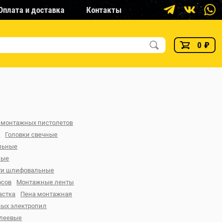
Оплата и доставка
Контакты
0
₽
 монтажных пистолетов
в
Головки свечные
льные
ные
ги шлифовальные
осов
Монтажные ленты
астка
Пена монтажная
ных электропил
клеевые