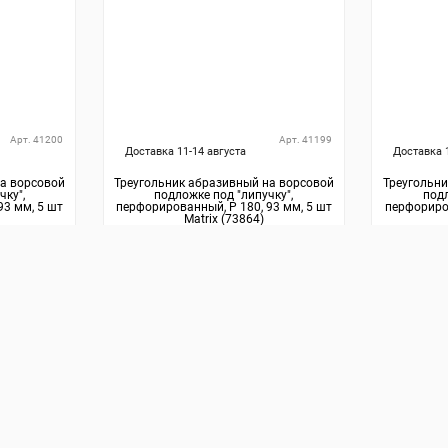
Арт. 41200
Арт. 41199
Доставка 11-14 августа
Доставка 
на ворсовой
Треугольник абразивный на ворсовой
Треугольни
чку",
подложке под "липучку",
подл
93 мм, 5 шт
перфорированный, P 180, 93 мм, 5 шт
перфориров
Matrix (73864)
69
₽