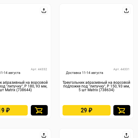
Арт. 44332
Арт. 44331
11-14 августа
Доставка 11-14 августа
к абразивный на ворсовой
Треугольник абразивный на ворсовой
од "липучку", P 180, 93 мм,
подложке под "липучку", P 150, 93 мм,
шт Matrix (738644)
5 шт Matrix (738634)
19
₽
29
₽