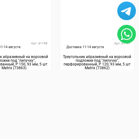
Арт. 41198
Арт. 41197
11-14 августа
Доставка 11-14 августа
к абразивный на ворсовой
Треугольник абразивный на ворсовой
ожке под "липучку",
подложке под "липучку",
анный, P 150, 93 мм, 5 шт
перфорированный, P 120, 93 мм, 5 шт
Matrix (73863)
Matrix (73862)
69
₽
59
₽