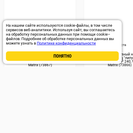
На нашем сайте используются cookie-файлы, в том числе
сервисов веб-аналитики. Используя сайт, вы соглашаетесь
на обработку персональных данных при помощи cookie–
файлов. Подробнее об обработке персональных данных вы
Арт. 41201
можете узнать в
Политике конфиденциальности
Доставка 11-14 августа
Доставка 11-14 августа
Треугольник абразивный на ворсовой
Треугольник абразивный 
ПОНЯТНО
подложке под "липучку",
подложке под "липу
перфорированный, P 320, 93 мм, 5 шт
перфорированный, P 240, 
Matrix (73867)
Matrix (73866)
59
₽
79
₽