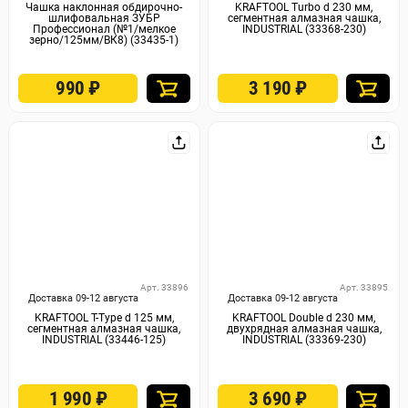
Чашка наклонная обдирочно-
KRAFTOOL Turbo d 230 мм,
шлифовальная ЗУБР
сегментная алмазная чашка,
Профессионал (№1/мелкое
INDUSTRIAL (33368-230)
зерно/125мм/ВК8) (33435-1)
990
₽
3 190
₽
Арт. 33896
Арт. 33895
Доставка 09-12 августа
Доставка 09-12 августа
KRAFTOOL T-Type d 125 мм,
KRAFTOOL Double d 230 мм,
сегментная алмазная чашка,
двухрядная алмазная чашка,
INDUSTRIAL (33446-125)
INDUSTRIAL (33369-230)
1 990
₽
3 690
₽