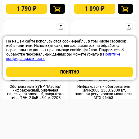
1 790
₽
1 090
₽
На нашем сайте используются cookie-файлы, в том числе сервисов
веб-аналитики. Используя сайт, вы соглашаетесь на обработку
персональных данных при помощи cookie–файлов. Подробнее об
обработке персональных данных вы можете узнать в
Политике
конфиденциальности
ПОНЯТНО
Арт. 20043
Арт. 2276
Доставка 10-13 августа
Доставка 10-13 августа
Обогреватель ЗУБР ″Мастер″
Инфракрасный обогреватель
инфракрасный, рифлёная
КМИ-2000, 230В, 2000 Вт,
панель, потолочный, закрытого
плавная регулировка мощности
типа, ТЭН, 2,0кВт, 3,0 м, 220В
MTX 96463
ИКО-К3-2000
5 190
₽
3 790
₽