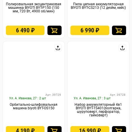
Полировальная эксцентриковая
Пила цепная аккумуляторная
машинка BIYOTI BYT-P150 (150
BIYOTI BYT-CS213 (12 дюйм, кейс)
мм, 720 Вт, 4900 об/мин)
6 490
₽
6 990
₽
Арт. 39729
Арт. 39728
Ул. А. Иванова, 27 : 2 шт
Ул. А. Иванова, 27 : 3 шт
Орбитально-шлифовальная
Набор аккумуляторный 4в1
машина biyoti BYT-OS150
BIYOTI BYT-TS401(болгарка,
шуруповерт, перфоратор,
гайковерт)
4 190
₽
16 990
₽