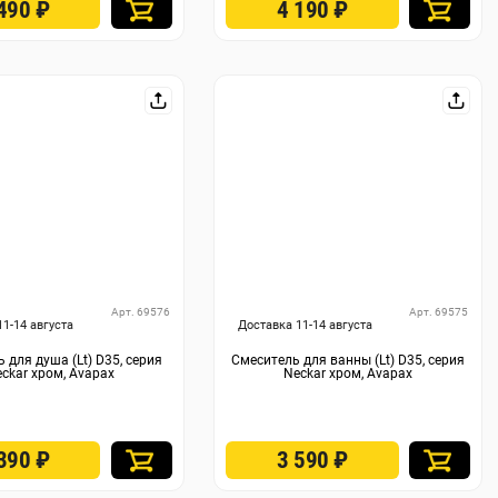
 490
₽
4 190
₽
Арт. 69576
Арт. 69575
11-14 августа
Доставка 11-14 августа
 для душа (Lt) D35, серия
Смеситель для ванны (Lt) D35, серия
ckar хром, Avapax
Neckar хром, Avapax
 390
₽
3 590
₽