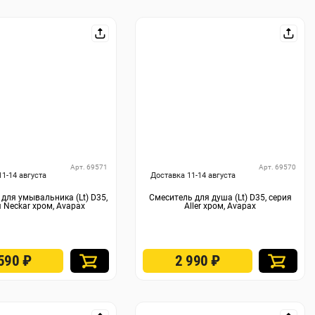
Арт. 69571
Арт. 69570
11-14 августа
Доставка 11-14 августа
для умывальника (Lt) D35,
Смеситель для душа (Lt) D35, серия
 Neckar хром, Avapax
Aller хром, Avapax
 590
₽
2 990
₽