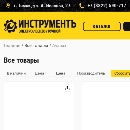
г. Томск, ул. А. Иванова, 27
+7 (3822) 590-717
КАТАЛОГ
Главная
/ Все товары
/
Avapax
Все товары
↑
↓
В наличии
Цена
Цена
Производитель
Сбросит