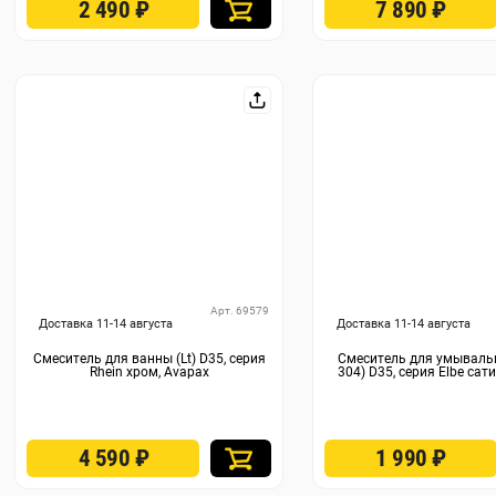
2 490
₽
7 890
₽
Арт. 69579
Доставка 11-14 августа
Доставка 11-14 августа
Смеситель для ванны (Lt) D35, серия
Смеситель для умываль
Rhein хром, Avapax
304) D35, серия Elbe сат
4 590
₽
1 990
₽