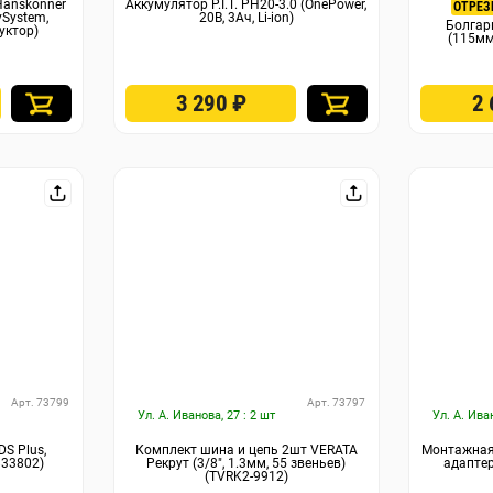
Hanskonner
Аккумулятор P.I.T. PH20-3.0 (OnePower,
ОТРЕЗ
ySystem,
20В, 3Ач, Li-ion)
Болга
уктор)
(115мм
3 290
₽
2
Арт. 73799
Арт. 73797
Ул. А. Иванова, 27 : 2 шт
Ул. А. Ива
DS Plus,
Комплект шина и цепь 2шт VERATA
Монтажная 
833802)
Рекрут (3/8″, 1.3мм, 55 звеньев)
адаптер
(TVRK2-9912)