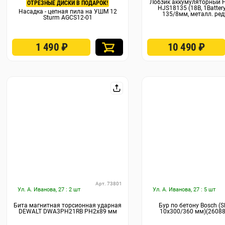
Лобзик аккумуляторный 
ОТРЕЗНЫЕ ДИСКИ В ПОДАРОК!
HJS18135 (18В, 1Batter
Насадка - цепная пила на УШМ 12
135/8мм, металл. ред
Sturm AGCS12-01
1 490
₽
10 490
₽
Арт. 73801
Ул. А. Иванова, 27 : 2 шт
Ул. А. Иванова, 27 : 5 шт
Бита магнитная торсионная ударная
Бур по бетону Bosch (S
DEWALT DWA3PH21RB PH2x89 мм
10x300/360 мм)(2608