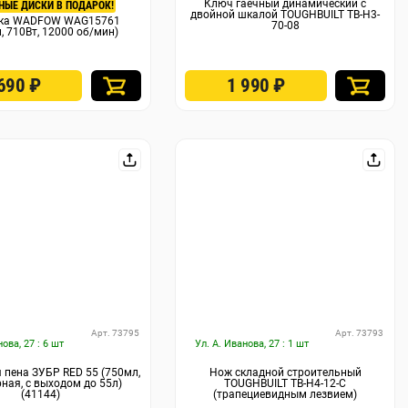
Ключ гаечный динамический с
НЫЕ ДИСКИ В ПОДАРОК!
двойной шкалой TOUGHBUILT TB-H3-
рка WADFOW WAG15761
70-08
, 710Вт, 12000 об/мин)
 690
₽
1 990
₽
Арт. 73795
Арт. 73793
нова, 27 : 6 шт
Ул. А. Иванова, 27 : 1 шт
пена ЗУБР RED 55 (750мл,
Нож складной строительный
ная, с выходом до 55л)
TOUGHBUILT TB-H4-12-C
(41144)
(трапециевидным лезвием)