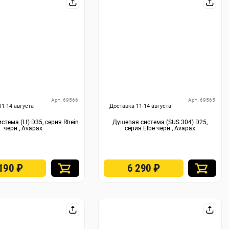
Арт. 69566
Арт. 69565
11-14 августа
Доставка 11-14 августа
стема (Lt) D35, серия Rhein
Душевая система (SUS 304) D25,
черн., Avapax
серия Elbe черн., Avapax
 190
₽
6 290
₽