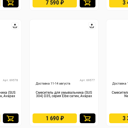
7 590
₽
3
Арт. 69578
Арт. 69577
Доставка 11-14 августа
Доставка 
ника (SUS
Смеситель для умывальника (SUS
Смеситель
ин, Avapax
304) D35, серия Elbe сатин, Avapax
Ne
1 690
₽
3