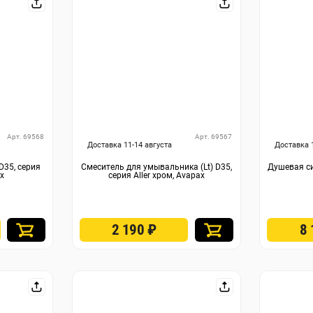
Арт. 69568
Арт. 69567
Доставка 11-14 августа
Доставка 
D35, серия
Смеситель для умывальника (Lt) D35,
Душевая си
ax
серия Aller хром, Avapax
2 190
₽
8