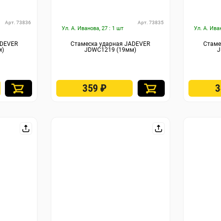
Арт. 73836
Арт. 73835
Ул. А. Иванова, 27 : 1 шт
Ул. А. Ива
ADEVER
Стамеска ударная JADEVER
Стаме
м)
JDWC1219 (19мм)
J
359
₽