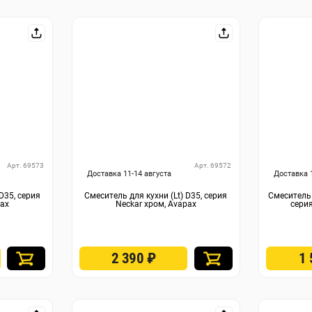
Арт. 69573
Арт. 69572
Доставка 11-14 августа
Доставка 
D35, серия
Смеситель для кухни (Lt) D35, серия
Смеситель 
pax
Neckar хром, Avapax
серия
2 390
₽
1