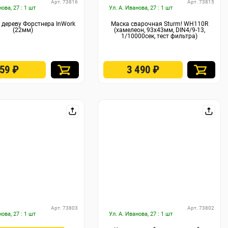
Арт. 73816
Арт. 73815
нова, 27 : 1 шт
Ул. А. Иванова, 27 : 1 шт
 дереву Форстнера InWork
Маска сварочная Sturm! WH110R
(22мм)
(хамелеон, 93x43мм, DIN4/9-13,
1/10000сек, тест фильтра)
259
₽
3 490
₽
Арт. 73803
Арт. 73802
нова, 27 : 1 шт
Ул. А. Иванова, 27 : 1 шт