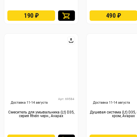
190
₽
490
₽
Арт. 69584
Доставка 11-14 августа
Доставка 11-14 августа
Смеситель для умывальника (Lt) D35,
Душевая система (Lt) D35, 
серия Rhein черн., Avapax
хром, Avapax