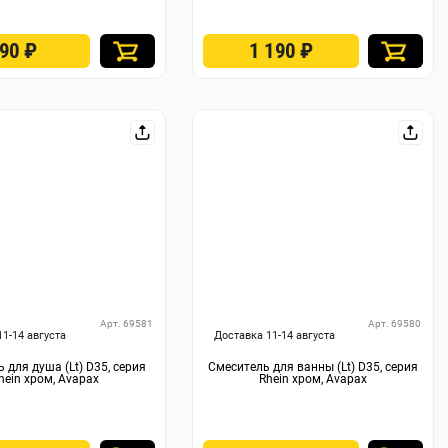
490
₽
1 190
₽
Арт. 69581
Арт. 69580
11-14 августа
Доставка 11-14 августа
 для душа (Lt) D35, серия
Смеситель для ванны (Lt) D35, серия
hein хром, Avapax
Rhein хром, Avapax