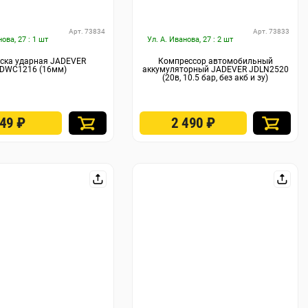
Арт. 73834
Арт. 73833
нова, 27 : 1 шт
Ул. А. Иванова, 27 : 2 шт
ска ударная JADEVER
Компрессор автомобильный
DWC1216 (16мм)
аккумуляторный JADEVER JDLN2520
(20в, 10.5 бар, без акб и зу)
349
₽
2 490
₽