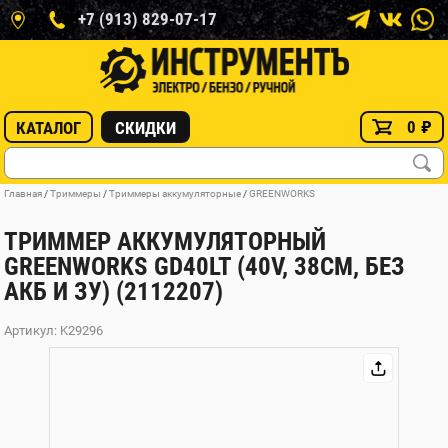
+7 (913) 829-07-17
0
₽
КАТАЛОГ
СКИДКИ
Главная
/
Триммеры
/
Триммеры аккумуляторные
/
GREENWORKS
ТРИММЕР АККУМУЛЯТОРНЫЙ
GREENWORKS GD40LT (40V, 38СМ, БЕЗ
АКБ И ЗУ) (2112207)
Артикул: K29296