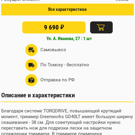
Тип ручки
d-образная
Все характеристики
Расположение двигателя
нижнее
Разборный вал
-
₽
9 690
Приводной вал
-
Внешний диаметр (дюйм)
не применимо
Ул. А. Иванова, 27 : 1 шт
Посадочный диаметр
не применимо мм
Самовывоз
Крепление
нет значения
Регулируемая штанга
есть
По Томску - бесплатно
Толщина лески
2 мм
Подача лески
ударная/ выход
двухсторонний
Отправка по РФ
Ширина скашивания для
не применимо мм
ножа
Описание и характеристики
Ширина скашивания для
не применимо мм
диска
Ширина скашивания для
Благодаря системе TORQDRIVE, повышающей крутящий
38 мм
лески
момент, триммер Greenworks GD40LT имеет большую ширину
скашивания - 38 см. Для советующей настройки нужно
Плавный пуск
нет
переставить нож для подрезки лески на защитном
Антивибрационная система
нет
ограждении триммера. В триммере применена