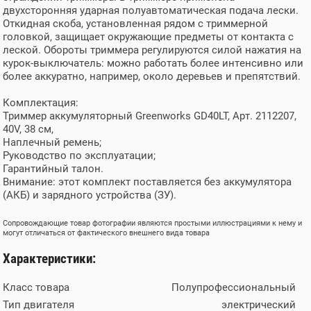
Напряжение аккумулятора
40 В
двухсторонняя ударная полуавтоматическая подача лески.
Откидная скоба, установленная рядом с триммерной
Емкость аккумулятора
нет
головкой, защищает окружающие предметы от контакта с
Количество аккумуляторов
нет
леской. Обороты триммера регулируются силой нажатия на
в комплекте
курок-выключатель: можно работать более интенсивно или
Обороты двигателя
6200 об/мин
более аккуратно, например, около деревьев и препятствий.
Защита от перегрева
есть
двигателя
Комплектация:
Ремень в комплекте
плечевой
Триммер аккумуляторный Greenworks GD40LT, Арт. 2112207,
40V, 38 см,
Наплечный ремень;
Руководство по эксплуатации;
Гарантийный талон.
Внимание: этот комплект поставляется без аккумулятора
(АКБ) и зарядного устройства (ЗУ).
Сопровождающие товар фотографии являются простыми иллюстрациями к нему и
могут отличаться от фактического внешнего вида товара
Характеристики:
Класс товара
Полупрофессиональный
Тип двигателя
электрический