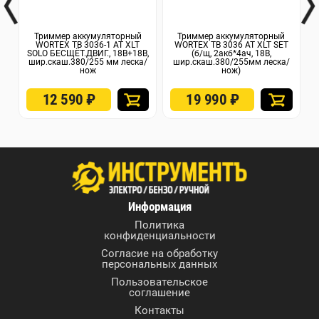
Триммер аккумуляторный
Триммер аккумуляторный
WORTEX TB 3036-1 AT XLT
WORTEX TB 3036 AT XLT SET
WO
SOLO БЕСЩЁТ.ДВИГ., 18В+18В,
(б/щ, 2акб*4ач, 18В,
шир.скаш.380/255 мм леска/
шир.скаш.380/255мм леска/
ш
нож
нож)
12 590
₽
19 990
₽
Информация
Политика
конфиденциальности
Согласие на обработку
персональных данных
Пользовательское
соглашение
Контакты