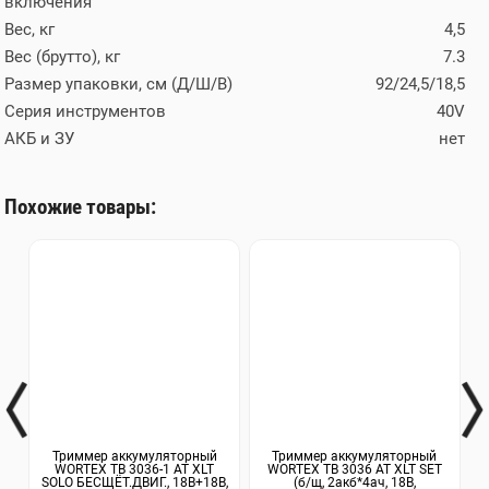
включения
Вес, кг
4,5
Вес (брутто), кг
7.3
Размер упаковки, см (Д/Ш/В)
92/24,5/18,5
Серия инструментов
40V
АКБ и ЗУ
нет
Похожие товары:
Триммер аккумуляторный
Триммер аккумуляторный
WORTEX TB 3036-1 AT XLT
WORTEX TB 3036 AT XLT SET
WO
SOLO БЕСЩЁТ.ДВИГ., 18В+18В,
(б/щ, 2акб*4ач, 18В,