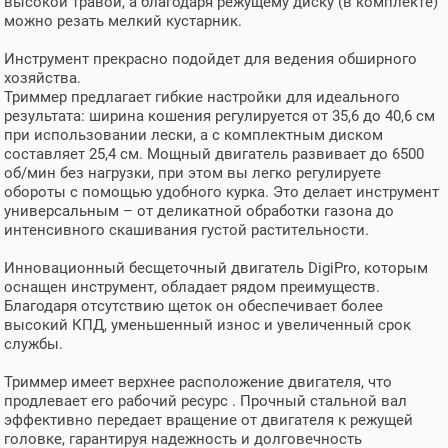
высокой травой, а благодаря режущему диску (в комплекте)
Вес (брутто), кг
7.3
можно резать мелкий кустарник.
Размер упаковки, см (Д/Ш/В)
92/24,5/18,5
Инструмент прекрасно подойдет для ведения обширного
Серия инструментов
40V
хозяйства.
АКБ и ЗУ
нет
Триммер предлагает гибкие настройки для идеального
результата: ширина кошения регулируется от 35,6 до 40,6 см
при использовании лески, а с комплектным диском
составляет 25,4 см. Мощный двигатель развивает до 6500
об/мин без нагрузки, при этом вы легко регулируете
обороты с помощью удобного курка. Это делает инструмент
универсальным – от деликатной обработки газона до
интенсивного скашивания густой растительности.
Инновационный бесщеточный двигатель DigiPro, которым
оснащен инструмент, обладает рядом преимуществ.
Благодаря отсутствию щеток он обеспечивает более
высокий КПД, уменьшенный износ и увеличенный срок
службы.
Триммер имеет верхнее расположение двигателя, что
продлевает его рабочий ресурс . Прочный стальной вал
эффективно передает вращение от двигателя к режущей
головке, гарантируя надежность и долговечность