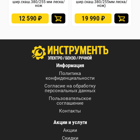
шир.скаш.380/255 мм леска/
шир.скаш.380/255мм леска/
ш
нож
нож)
12 590
₽
19 990
₽
Информация
Политика
конфиденциальности
Согласие на обработку
персональных данных
Пользовательское
соглашение
Контакты
Акции и услуги
Акции
Скидки