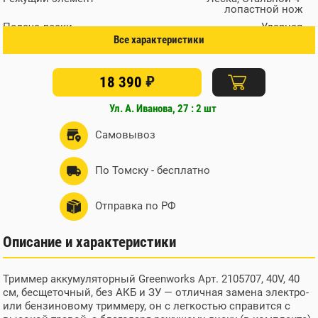
лопастной нож
Подача лески
Ударная
Все характеристики
Защитный кожух
Да
Функция кромкореза
Нет
₽
Материал вала
18 390
Сталь
Штанга
Составная алюминиевая
Ул. А. Иванова, 27 : 2 шт
Тип рукоятки
Велосипедная
Мощность, Вт
1200
Самовывоз
Двигатель
Бесщёточный
Максимальная скорость
6500
По Томску - бесплатно
вращения, об/мин
Расположение двигателя
Верхнее
Отправка по РФ
Регулировка числа оборотов
Курком-выключателем
Эргономичная рукоятка
Да
Описание и характеристики
Защита от перегрева
Да
Защита от перегрузки
Да
Триммер аккумуляторный Greenworks Арт. 2105707, 40V, 40
Защита от случайного
Да
см, бесщеточный, без АКБ и ЗУ — отличная замена электро-
включения
или бензиновому триммеру, он с легкостью справится с
Вес, кг
4,5