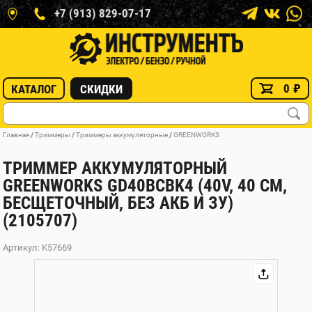
+7 (913) 829-07-17
0
₽
КАТАЛОГ
СКИДКИ
Главная
/
Триммеры
/
Триммеры аккумуляторные
/
GREENWORKS
ТРИММЕР АККУМУЛЯТОРНЫЙ
GREENWORKS GD40BCBK4 (40V, 40 СМ,
БЕСЩЕТОЧНЫЙ, БЕЗ АКБ И ЗУ)
(2105707)
Артикул: K57669