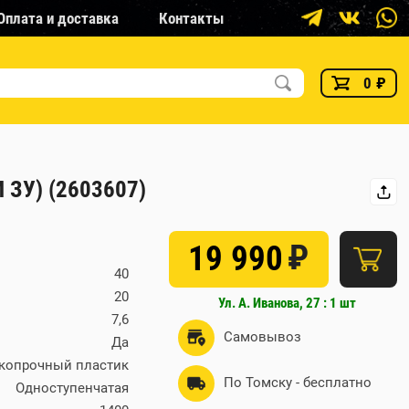
Оплата и доставка
Контакты
0
₽
ЗУ) (2603607)
₽
19 990
40
20
Ул. А. Иванова, 27 : 1 шт
7,6
Самовывоз
Да
копрочный пластик
По Томску - бесплатно
Одноступенчатая