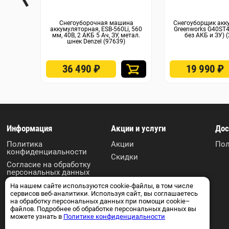
Снегоуборочная машина
Снегоуборщик акк
аккумуляторная, ESB-560Li, 560
Greenworks G40ST4
мм, 40В, 2 АКБ 5 Ач, ЗУ, метал.
без АКБ и ЗУ) 
шнек Denzel (97639)
36 490
₽
19 990
₽
Информация
Акции и услуги
Дос
Политика
Акции
Пол
конфиденциальности
Скидки
Согласие на обработку
персональных данных
Пользовательское
На нашем сайте используются cookie-файлы, в том числе
соглашение
сервисов веб-аналитики. Используя сайт, вы соглашаетесь
на обработку персональных данных при помощи cookie–
Контакты
файлов. Подробнее об обработке персональных данных вы
можете узнать в
Политике конфиденциальности