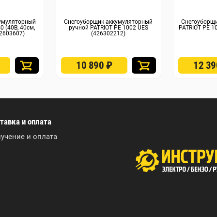
умуляторный
Снегоуборщик аккумуляторный
Снегоуборщ
0 (40В, 40см,
ручной PATRIOT PE 1002 UES
PATRIOT PE 1
(2603607)
(426302212)
10 890
₽
12 3
тавка и оплата
учение и оплата