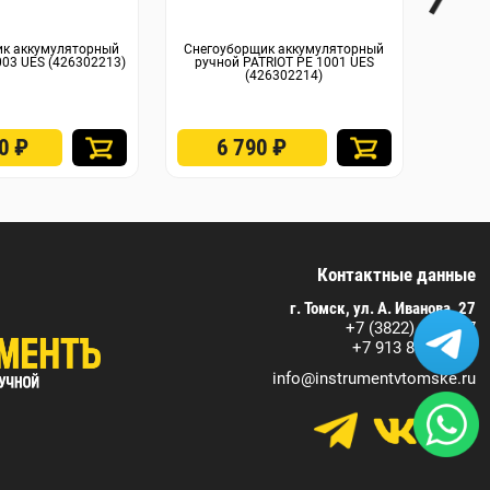
ик аккумуляторный
Снегоуборщик аккумуляторный
С
003 UES (426302213)
ручной PATRIOT PE 1001 UES
аккум
(426302214)
GD40S
ЗУ/
6
90
₽
6 790
₽
2
Контактные данные
г. Томск, ул. А. Иванова, 27
+7 (3822) 590-717
+7 913 829 07 17
info@instrumentvtomske.ru