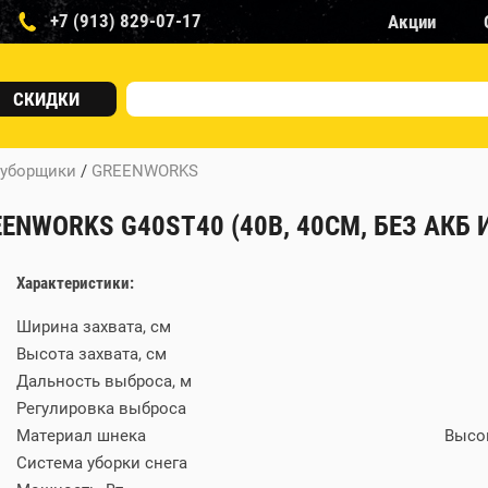
+7 (913) 829-07-17
Акции
СКИДКИ
оуборщики
/
GREENWORKS
ORKS G40ST40 (40В, 40СМ, БЕЗ АКБ И 
Характеристики:
Ширина захвата, см
Высота захвата, см
Дальность выброса, м
Регулировка выброса
Материал шнека
Высо
Система уборки снега