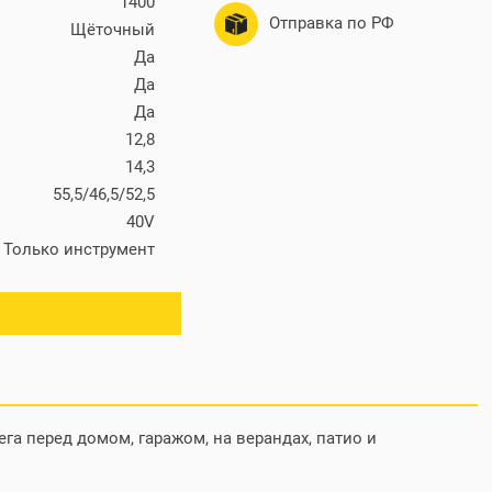
1400
Отправка по РФ
Щёточный
Да
Да
Да
12,8
14,3
55,5/46,5/52,5
40V
Только инструмент
ега перед домом, гаражом, на верандах, патио и