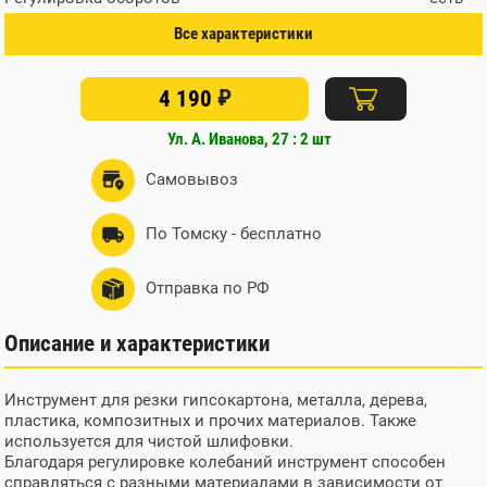
Тип соединения
OQIS
Все характеристики
Угол колебаний
3 град
Количество насадок в
4 шт
₽
наборе
4 190
Длина кабеля
2 м
Ул. А. Иванова, 27 : 2 шт
Наличие виброручки
нет
Подсветка
нет
Самовывоз
Упаковка
коробка
Частота колебаний
10000-20000 кол/мин
По Томску - бесплатно
Плавный пуск
есть
Поддержание постоянных
нет
Отправка по РФ
оборотов под нагрузкой
Возможность подключения
есть
Описание и характеристики
к пылесосу
Источник питания
от сети
Вес нетто
Инструмент для резки гипсокартона, металла, дерева,
1.9 кг
пластика, композитных и прочих материалов. Также
Быстросъемное крепление
есть
используется для чистой шлифовки.
Кейс
нет
Благодаря регулировке колебаний инструмент способен
справляться с разными материалами в зависимости от