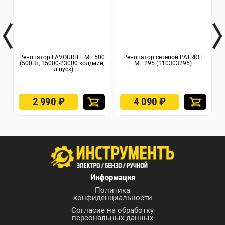
Реноватор FAVOURITE MF 500
Реноватор сетевой PATRIOT
(500Вт, 15000-23000 кол/мин,
MF 295 (110303295)
(3
пл.пуск)
2 990
₽
4 090
₽
Информация
Политика
конфиденциальности
Согласие на обработку
персональных данных