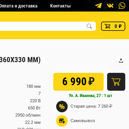
Оплата и доставка
Контакты
0
₽
 360Х330 ММ)
₽
6 990
180 мм
7
Ул. А. Иванова, 27 : 1 шт
220 В
%
Старая цена: 7 260 ₽
650 Вт
2950 об/мин
Самовывоз
22.2 мм