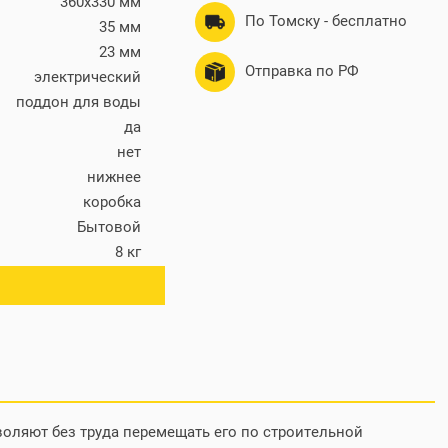
360х330 мм
По Томску - бесплатно
35 мм
23 мм
Отправка по РФ
электрический
поддон для воды
да
нет
нижнее
коробка
Бытовой
8 кг
ача плитки вручную
от сети
воляют без труда перемещать его по строительной