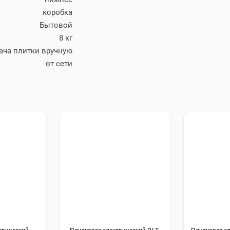
коробка
Бытовой
8 кг
ача плитки вручную
от сети