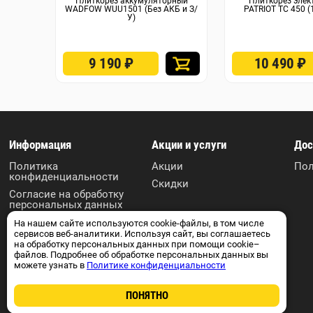
Плиткорез аккумуляторный
Плиткорез элек
WADFOW WUU1501 (Без АКБ и З/
PATRIOT TC 450 
У)
9 190
₽
10 490
₽
Информация
Акции и услуги
Дос
Политика
Акции
Пол
конфиденциальности
Скидки
Согласие на обработку
персональных данных
Пользовательское
На нашем сайте используются cookie-файлы, в том числе
соглашение
сервисов веб-аналитики. Используя сайт, вы соглашаетесь
на обработку персональных данных при помощи cookie–
Контакты
файлов. Подробнее об обработке персональных данных вы
можете узнать в
Политике конфиденциальности
ПОНЯТНО