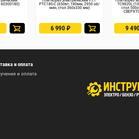
трический
Плиткорез электрический P.I.T.
Плиткорез эл
(160300180)
PTC180-C (650вт, 180мм, 2950 об/
TC9820L (1
мин, стол 360х330 мм)
стол 50
СВЕРХТ
6 990
₽
9 49
тавка и оплата
учение и оплата