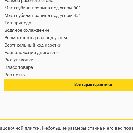
Размер рабочего стола
Max глубина пропила под углом 90°
Max глубина пропила под углом 45°
Тип привода
Водяное охлаждение
Возможность реза под углом
Вертикальный ход каретки
Расположение двигателя
Вид упаковки
Класс товара
Вес нетто
Метод резки
под
Все характеристики
Питание
блицовочной плитки. Небольшие размеры станка и его вес поз