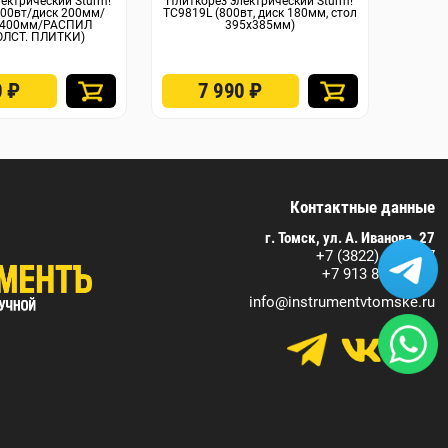
ектрический Sturm!
Плиткорез электрический Sturm!
Плитко
000вт/диск 200мм/
TC9819L (800вт, диск 180мм, стол
ЭП-200
0x400мм/РАСПИЛ
395х385мм)
диск-20
ОЛСТ. ПЛИТКИ)
водян
0
₽
7 990
₽
2
Контактные данные
г. Томск, ул. А. Иванова, 27
+7 (3822) 590-717
+7 913 829 07 17
info@instrumentvtomske.ru