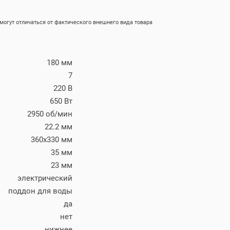
огут отличаться от фактического внешнего вида товара
180 мм
7
220 В
650 Вт
2950 об/мин
22.2 мм
360х330 мм
35 мм
23 мм
электрический
поддон для воды
да
нет
нижнее