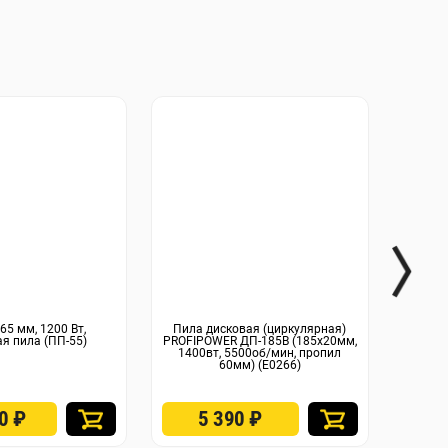
65 мм, 1200 Вт,
Пила дисковая (циркулярная)
Пила 
я пила (ПП-55)
PROFIPOWER ДП-185B (185х20мм,
JA
1400вт, 5500об/мин, пропил
(185x2
60мм) (E0266)
90
₽
5 390
₽