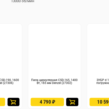
13000 об/мин
CSD-190, 1600
Пила циркулярная CSD-165, 1400
ЗУБР d 1
el (27306)
Вт, 165 мм Denzel (27302)
погружна
4 790
₽
10 5