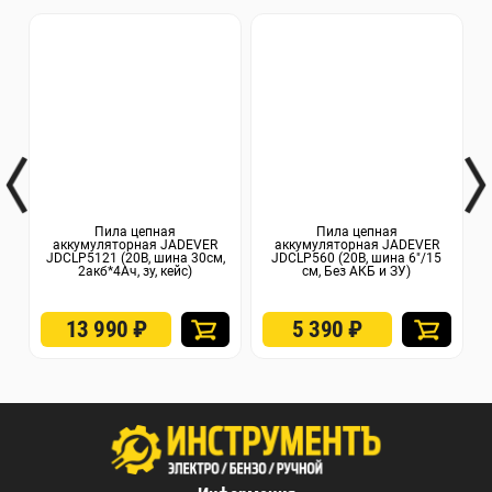
Пила цепная
Пила цепная
аккумуляторная JADEVER
аккумуляторная JADEVER
а
JDCLP5121 (20В, шина 30см,
JDCLP560 (20В, шина 6"/15
K
2акб*4Ач, зу, кейс)
см, Без АКБ и ЗУ)
13 990
₽
5 390
₽