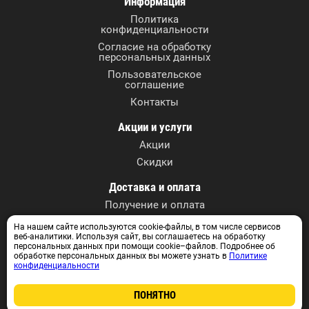
Информация
Политика
конфиденциальности
Согласие на обработку
персональных данных
Пользовательское
соглашение
Контакты
Акции и услуги
Акции
Скидки
Доставка и оплата
Получение и оплата
На нашем сайте используются cookie-файлы, в том числе сервисов
Контактные данные
веб-аналитики. Используя сайт, вы соглашаетесь на обработку
г. Томск, ул. А. Иванова, 27
персональных данных при помощи cookie–файлов. Подробнее об
обработке персональных данных вы можете узнать в
Политике
+7 (3822) 590-717
конфиденциальности
+7 913 829 07 17
info@instrumentvtomske.ru
ПОНЯТНО