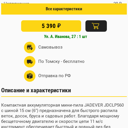
• Напряжение
20 В
Все характеристики
• Тип двигателя
бесщеточный (Brushless)
• Длина шины
15 см (6")
₽
• Скорость цепи
5 390
11 м/с
• Система смазки
автоматическая
Ул. А. Иванова, 27 : 1 шт
• Вес
около 1,5 кг
• Питание
аккумулятор 20 В
Самовывоз
(приобретается отдельно)
• Зарядное устройство
приобретается отдельно
По Томску - бесплатно
Отправка по РФ
Описание и характеристики
Компактная аккумуляторная мини-пила JADEVER JDCLP560
с шиной 15 см (6") предназначена для быстрого распила
веток, досок, бруса и садовых работ. Благодаря мощному
бесщеточному двигателю и скорости цепи 11 м/с
инструмент обеспечивает быстрый и ровный рез без