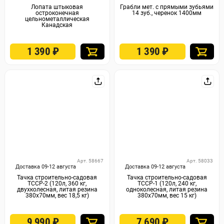
Лопата штыковая
Грабли мет. с прямыми зубьями
остроконечная
14 зуб., черенок 1400мм
цельнометаллическая
Канадская
1 390
₽
1 390
₽
Арт. 58667
Арт. 58033
Доставка 09-12 августа
Доставка 09-12 августа
Тачка строительно-садовая
Тачка строительно-садовая
ТССР-2 (120л, 360 кг,
ТССР-1 (120л, 240 кг,
двухколесная, литая резина
одноколесная, литая резина
380х70мм, вес 18,5 кг)
380х70мм, вес 15 кг)
9 990
₽
7 690
₽