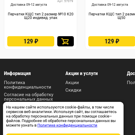
Арт. 57079
Доставка 09-12 августа
Доставка 09-12 августа
Перчатки КЩС тип 2 размер №10 К20
Перчатки КЩС тип 2 разм
Щ20 индивид. упак
Щ50
129
₽
129
₽
Информация
Акции и услуги
Дос
Политика
Акции
Пол
конфиденциальности
Скидки
Согласие на обработку
персональных данных
Пользовательское
На нашем сайте используются cookie-файлы, в том числе
соглашение
сервисов веб-аналитики. Используя сайт, вы соглашаетесь
на обработку персональных данных при помощи cookie–
Контакты
файлов. Подробнее об обработке персональных данных вы
можете узнать в
Политике конфиденциальности