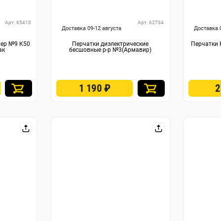
Арт. 65410
Арт. 62734
Доставка 09-12 августа
Доставка 
мер №9 К50
Перчатки диэлектрические
Перчатки 
ак
бесшовные р-р №3(Армавир)
1 190
₽