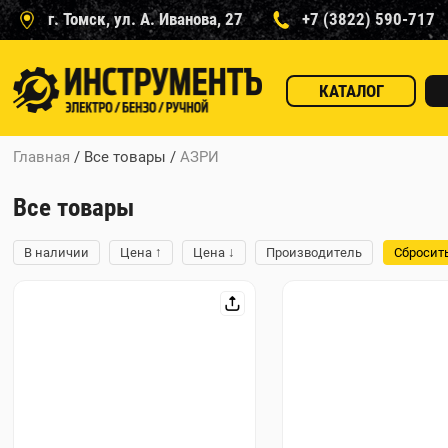
г. Томск, ул. А. Иванова, 27
+7 (3822) 590-717
КАТАЛОГ
Главная
/ Все товары
/
АЗРИ
Все товары
↑
↓
В наличии
Цена
Цена
Производитель
Сбросит