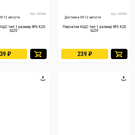
Арт. 62366
Арт. 62365
09-12 августа
Доставка 09-12 августа
КЩС тип 1 размер №3 К20
Перчатки КЩС тип 1 размер №2 К20
Щ20
Щ20
239
₽
239
₽