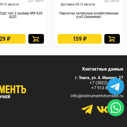
Арт. 49010
Арт. 48125
09-12 августа
Доставка 09-12 августа
КЩС тип 2 размер №8 К20
Перчатки латексные хозяйственные
Щ20
р-рS (Армавир)
129
₽
159
₽
Контактные данные
г. Томск, ул. А. Иванова, 27
+7 (3822) 590-717
+7 913 829 07 17
info@instrumentvtomske.ru