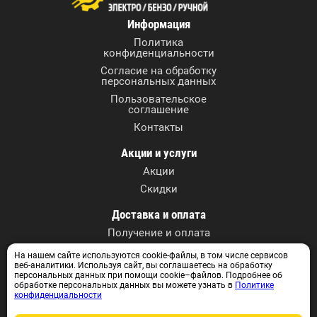
Информация
Политика
конфиденциальности
Согласие на обработку
персональных данных
Пользовательское
соглашение
Контакты
Акции и услуги
Акции
Скидки
Доставка и оплата
Получение и оплата
На нашем сайте используются cookie-файлы, в том числе сервисов
Контактные данные
веб-аналитики. Используя сайт, вы соглашаетесь на обработку
г. Томск, ул. А. Иванова, 27
персональных данных при помощи cookie–файлов. Подробнее об
обработке персональных данных вы можете узнать в
Политике
+7 (3822) 590-717
конфиденциальности
+7 913 829 07 17