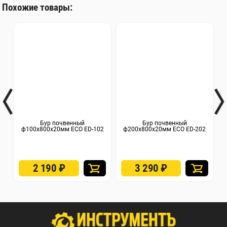
Похожие товары:
Бур почвенный
Бур почвенный
ф100х800x20мм ECO ED-102
ф200х800x20мм ECO ED-202
ф
2 190
₽
3 290
₽