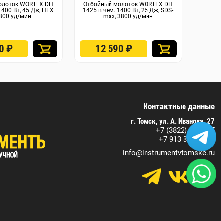
олоток WORTEX DH
Отбойный молоток WORTEX DH
Отбойн
1400 Вт, 45 Дж, HEX
1425 в чем. 1400 Вт, 25 Дж, SDS-
1200 Вт
1800 уд/мин
max, 3800 уд/мин
90
₽
12 590
₽
2
Контактные данные
г. Томск, ул. А. Иванова, 27
+7 (3822) 590-717
+7 913 829 07 17
info@instrumentvtomske.ru