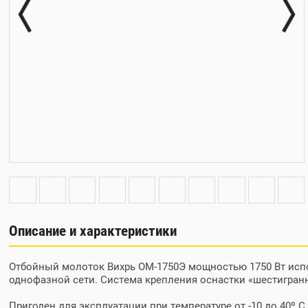
Описание и характеристики
Отбойный молоток Вихрь ОМ-1750Э мощностью 1750 Вт исп
однофазной сети. Система крепления оснастки «шестигранн
Пригоден для эксплуатации при температуре от -10 до 40º 