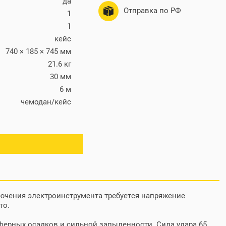
да
Отправка по РФ
1
1
кейс
740 × 185 × 745 мм
21.6 кг
30 мм
6 м
чемодан/кейс
ючения электроинструмента требуется напряжение
то.
осферных осадков и сильной запыленности. Сила удара 65