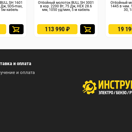
BULL SH 1601
Отбойный молоток BULL SH 3001
Отбойный м
5 Дж, SDS-max,
в кор. 2200 Вт, 75 Дж, HEX 28.6
1445 в чем. 
, 5м кабель
мм, 1050 уд/мин, 5 м кабель
30, 
113 990
₽
19 1
тавка и оплата
учение и оплата