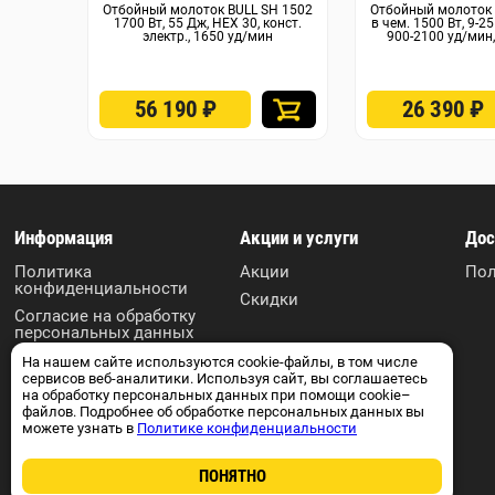
Отбойный молоток BULL SH 1502
Отбойный молоток 
1700 Вт, 55 Дж, HEX 30, конст.
в чем. 1500 Вт, 9-2
электр., 1650 уд/мин
900-2100 уд/мин
56 190
₽
26 390
₽
Информация
Акции и услуги
Дос
Политика
Акции
Пол
конфиденциальности
Скидки
Согласие на обработку
персональных данных
Пользовательское
На нашем сайте используются cookie-файлы, в том числе
соглашение
сервисов веб-аналитики. Используя сайт, вы соглашаетесь
на обработку персональных данных при помощи cookie–
Контакты
файлов. Подробнее об обработке персональных данных вы
можете узнать в
Политике конфиденциальности
ПОНЯТНО