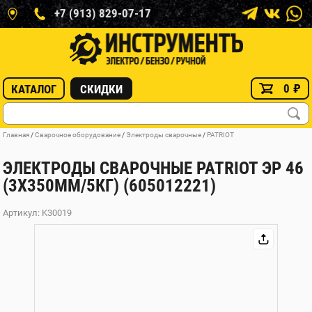
+7 (913) 829-07-17
0
₽
КАТАЛОГ
СКИДКИ
Главная
/
Сварочное оборудование
/
Электроды сварочные
/
PATRIOT
ЭЛЕКТРОДЫ СВАРОЧНЫЕ PATRIOT ЭР 46
(3Х350ММ/5КГ) (605012221)
Артикул: K30019