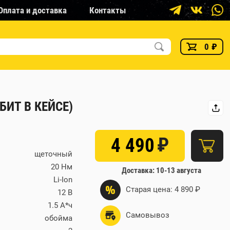
Оплата и доставка
Контакты
0
₽
БИТ В КЕЙСЕ)
₽
4 490
щеточный
20 Нм
Доставка: 10-13 августа
Li-Ion
%
Старая цена: 4 890 ₽
12 В
1.5 А*ч
Самовывоз
обойма