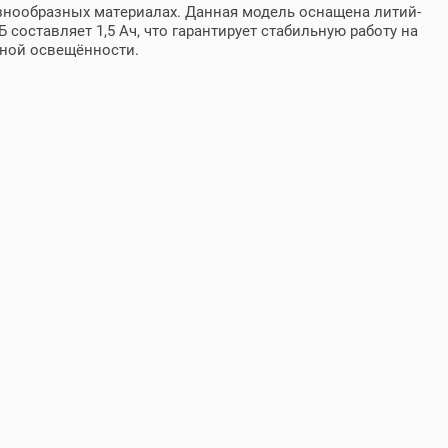
азнообразных материалах. Данная модель оснащена литий-
аккумуляторный
оставляет 1,5 Ач, что гарантирует стабильную работу на
коробка
чной освещённости.
есть
нет