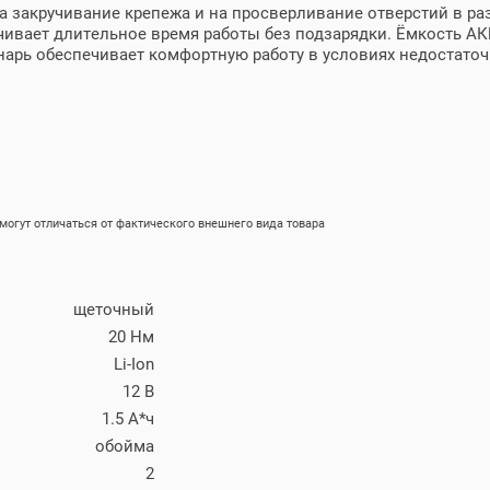
а закручивание крепежа и на просверливание отверстий в р
Тип
вает длительное время работы без подзарядки. Ёмкость АКБ с
Упаковка
арь обеспечивает комфортную работу в условиях недостато
Кейс
Кейс
огут отличаться от фактического внешнего вида товара
щеточный
20 Нм
Li-Ion
12 В
1.5 А*ч
обойма
2