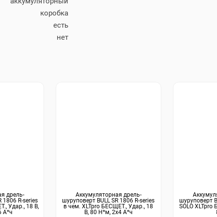
аккумуляторный
коробка
есть
нет
я дрель-
Аккумуляторная дрель-
Аккумул
 1806 R-series
шуруповерт BULL SR 1806 R-series
шуруповерт BU
, Удар., 18 В,
в чем. XLTpro БЕСЩЕТ., Удар., 18
SOLO XLTpro Б
6 А*ч
В, 80 Н*м, 2х4 А*ч