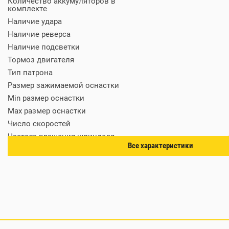
Количество аккумуляторов в
комплекте
Наличие удара
Наличие реверса
Наличие подсветки
Тормоз двигателя
Тип патрона
Размер зажимаемой оснастки
Min размер оснастки
Мах размер оснастки
Число скоростей
Частота вращения шпинделя
Все характеристики
Max частота вращения шпинделя
Max диаметр сверления (металл)
Мах диаметр сверления (дерево)
Универсальный аккумулятор
Число ступеней крутящего момента
Зарядное устройство в комплекте
Наличие фонаря в комплекте