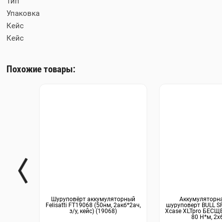
Тип
Упаковка
Кейс
Кейс
Похожие товары:
Шуруповёрт аккумуляторный
Аккумуляторна
Felisatti FT19068 (50нм, 2акб*2ач,
шуруповерт BULL SR
з/у, кейс) (19068)
Xcase XLTpro БЕСЩЕТ.
80 Н*м, 2х