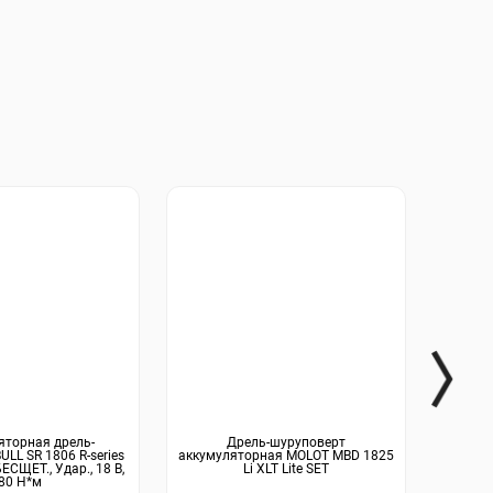
яторная дрель-
Дрель-шуруповерт
LL SR 1806 R-series
аккумуляторная MOLOT MBD 1825
аккуму
ЕСЩЕТ., Удар., 18 В,
Li XLT Lite SET
80 Н*м