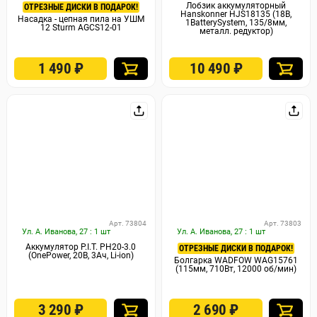
Лобзик аккумуляторный
ОТРЕЗНЫЕ ДИСКИ В ПОДАРОК!
Hanskonner HJS18135 (18В,
Насадка - цепная пила на УШМ
1BatterySystem, 135/8мм,
12 Sturm AGCS12-01
металл. редуктор)
1 490
₽
10 490
₽
Арт. 73804
Арт. 73803
Ул. А. Иванова, 27 : 1 шт
Ул. А. Иванова, 27 : 1 шт
Аккумулятор P.I.T. PH20-3.0
ОТРЕЗНЫЕ ДИСКИ В ПОДАРОК!
(OnePower, 20В, 3Ач, Li-ion)
Болгарка WADFOW WAG15761
(115мм, 710Вт, 12000 об/мин)
3 290
₽
2 690
₽