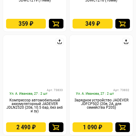
JDWC1219 (19мм)
JDWC1216 (16мм)
359
₽
349
₽
Арт. 73833
Арт. 73832
Ул. А. Иванова, 27 : 2 шт
Ул. А. Иванова, 27 : 2 шт
Компрессор автомобильный
Зарядное устройство JADEVER
аккумуляторный JADEVER
JDFCP502 (20в, 2А, для
JDLN2520 (20в, 10.5 бар, без акб
семейства P20S)
и зу)
2 490
₽
1 090
₽