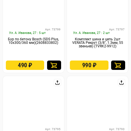
Арт. 73799
Арт. 73797
Ул. А. Иванова, 27 : 5 шт
Ул. А. Иванова, 27 : 2 шт
Бур по бетону Bosch (SDS Plus,
Комплект шина и цепь 2шт
10x300/360 мм)(2608833802)
VERATA Рекрут (3/8″, 1.3мм, 55
звеньев) (TVRK2-9912)
490
₽
990
₽
Арт. 73795
Арт. 73793