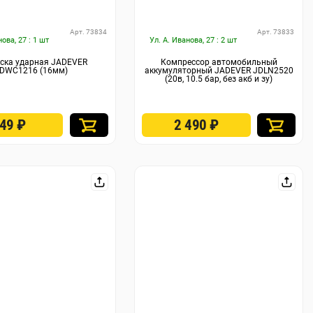
Арт. 73834
Арт. 73833
нова, 27 : 1 шт
Ул. А. Иванова, 27 : 2 шт
ска ударная JADEVER
Компрессор автомобильный
DWC1216 (16мм)
аккумуляторный JADEVER JDLN2520
(20в, 10.5 бар, без акб и зу)
349
₽
2 490
₽