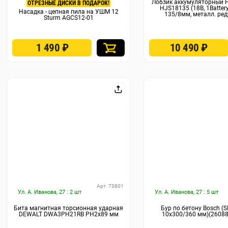
Лобзик аккумуляторный 
ОТРЕЗНЫЕ ДИСКИ В ПОДАРОК!
HJS18135 (18В, 1Batter
Насадка - цепная пила на УШМ 12
135/8мм, металл. ред
Sturm AGCS12-01
1 490
₽
10 490
₽
Арт. 73801
Ул. А. Иванова, 27 : 2 шт
Ул. А. Иванова, 27 : 5 шт
Бита магнитная торсионная ударная
Бур по бетону Bosch (S
DEWALT DWA3PH21RB PH2x89 мм
10x300/360 мм)(2608