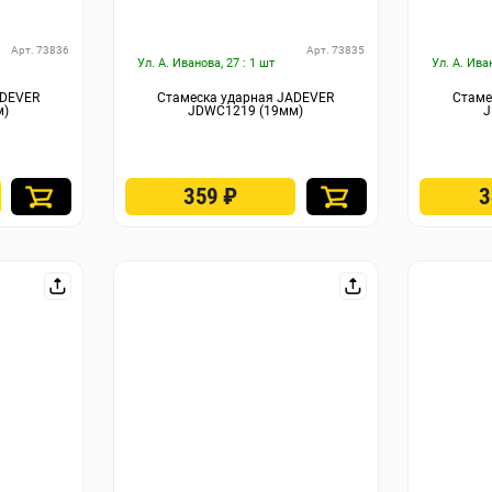
Арт. 73836
Арт. 73835
Ул. А. Иванова, 27 : 1 шт
Ул. А. Ива
ADEVER
Стамеска ударная JADEVER
Стаме
м)
JDWC1219 (19мм)
J
359
₽