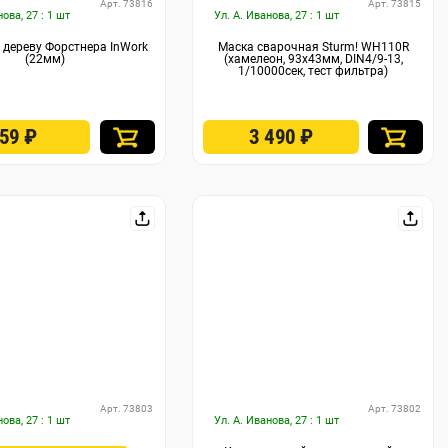
Арт. 73816
Арт. 73815
нова, 27 : 1 шт
Ул. А. Иванова, 27 : 1 шт
 дереву Форстнера InWork
Маска сварочная Sturm! WH110R
(22мм)
(хамелеон, 93x43мм, DIN4/9-13,
1/10000сек, тест фильтра)
259
₽
3 490
₽
Арт. 73803
Арт. 73802
нова, 27 : 1 шт
Ул. А. Иванова, 27 : 1 шт