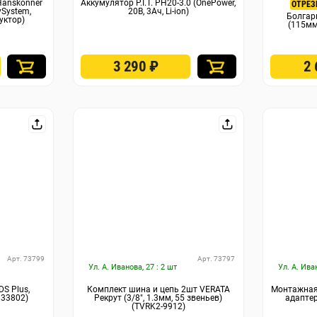
Hanskonner
Аккумулятор P.I.T. PH20-3.0 (OnePower,
ОТРЕЗ
ySystem,
20В, 3Ач, Li-ion)
Болга
уктор)
(115мм
3 290
₽
2
Арт. 73799
Арт. 73797
Ул. А. Иванова, 27 : 2 шт
Ул. А. Ива
DS Plus,
Комплект шина и цепь 2шт VERATA
Монтажная 
833802)
Рекрут (3/8″, 1.3мм, 55 звеньев)
адаптер
(TVRK2-9912)