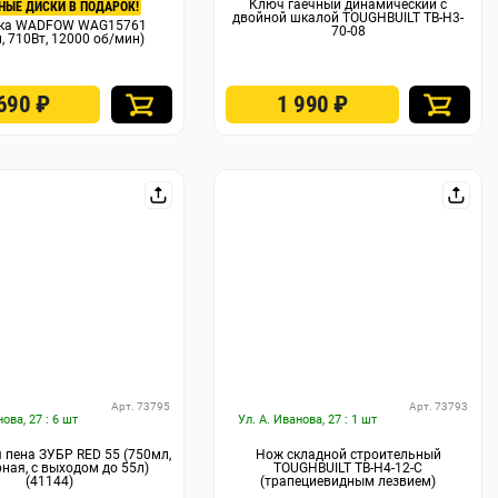
Ключ гаечный динамический с
НЫЕ ДИСКИ В ПОДАРОК!
двойной шкалой TOUGHBUILT TB-H3-
рка WADFOW WAG15761
70-08
, 710Вт, 12000 об/мин)
 690
₽
1 990
₽
Арт. 73795
Арт. 73793
нова, 27 : 6 шт
Ул. А. Иванова, 27 : 1 шт
пена ЗУБР RED 55 (750мл,
Нож складной строительный
ная, с выходом до 55л)
TOUGHBUILT TB-H4-12-C
(41144)
(трапециевидным лезвием)